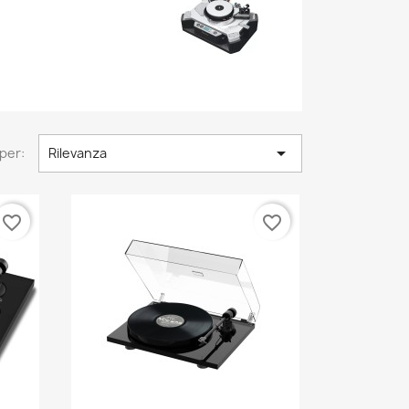

per:
Rilevanza
favorite_border
favorite_border