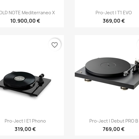
Anteprima
Anteprima


OLD NOTE Mediterraneo X
Pro-Ject | T1 EVO
10.900,00 €
369,00 €
favorite_border
Anteprima
Anteprima


Pro-Ject | E1 Phono
Pro-Ject | Debut PRO B
319,00 €
769,00 €