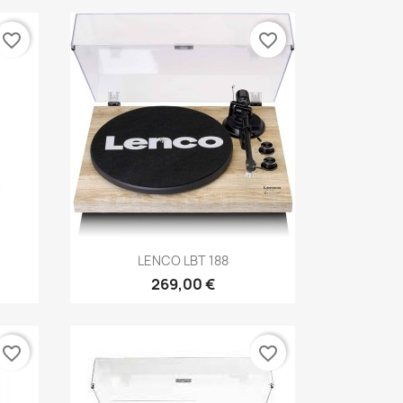
favorite_border
favorite_border
Anteprima

LENCO LBT 188
269,00 €
favorite_border
favorite_border