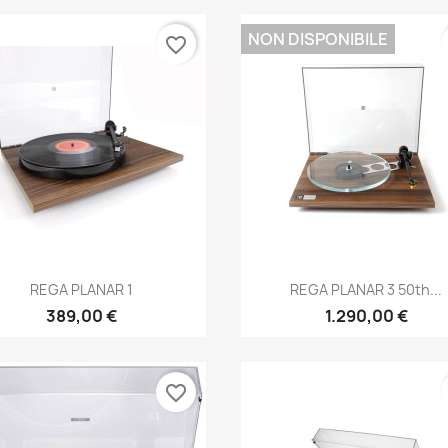
NON DISPONIBILE
favorite_border
Anteprima
Anteprima


REGA PLANAR 1
REGA PLANAR 3 50th...
389,00 €
1.290,00 €
favorite_border