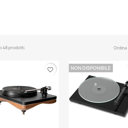
o 48 prodotti.
Ordina 
NON DISPONIBILE
favorite_border