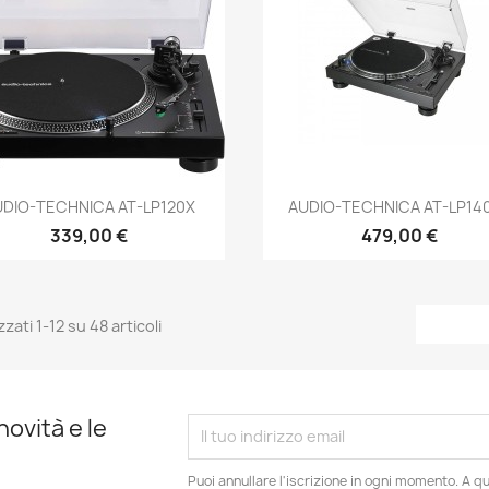
Anteprima
Anteprima


UDIO-TECHNICA AT-LP120X
AUDIO-TECHNICA AT-LP14
339,00 €
479,00 €
zzati 1-12 su 48 articoli
novità e le
Puoi annullare l'iscrizione in ogni momento. A qu