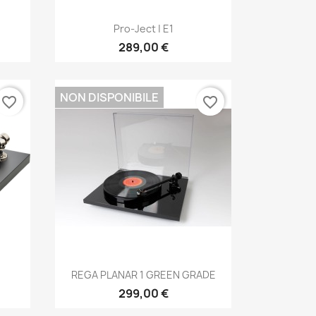
Anteprima

Pro-Ject | E1
289,00 €
NON DISPONIBILE
favorite_border
favorite_border
Anteprima

REGA PLANAR 1 GREEN GRADE
299,00 €