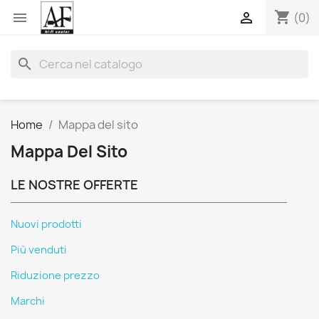
shopping_cart


(0)
search
Home
Mappa del sito
Mappa Del Sito
LE NOSTRE OFFERTE
Nuovi prodotti
Più venduti
Riduzione prezzo
Marchi