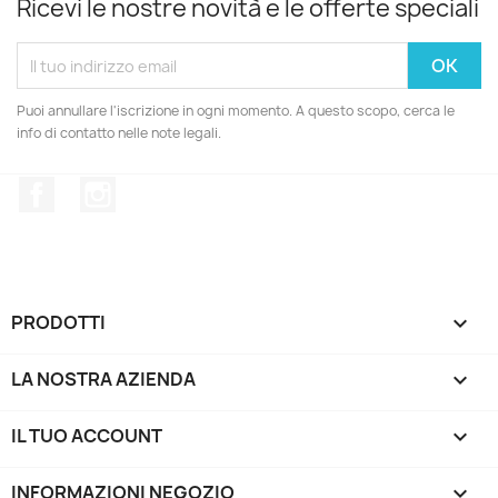
Ricevi le nostre novità e le offerte speciali
Puoi annullare l'iscrizione in ogni momento. A questo scopo, cerca le
info di contatto nelle note legali.
Facebook
Instagram
PRODOTTI

LA NOSTRA AZIENDA

IL TUO ACCOUNT

INFORMAZIONI NEGOZIO
keyboard_arrow_down