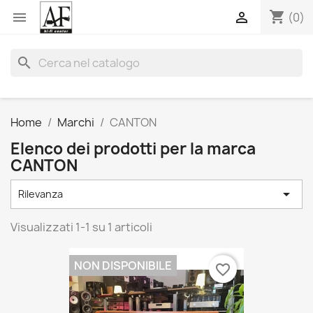
shopping_cart


(0)
search
Home
Marchi
CANTON
Elenco dei prodotti per la marca
CANTON

Rilevanza
Visualizzati 1-1 su 1 articoli
NON DISPONIBILE
favorite_border