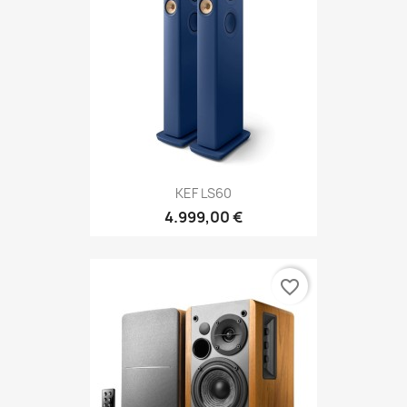
KEF LS60
4.999,00 €
favorite_border