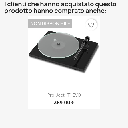
I clienti che hanno acquistato questo
prodotto hanno comprato anche:
NON DISPONIBILE
favorite_border
Pro-Ject | T1 EVO
369,00 €