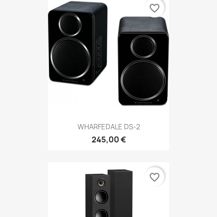
favorite_border
WHARFEDALE DS-2
245,00 €
favorite_border