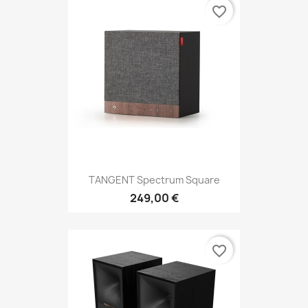
favorite_border
TANGENT Spectrum Square
249,00 €
favorite_border