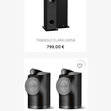
TRIANGLE ELARA LN05A
799,00 €
favorite_border