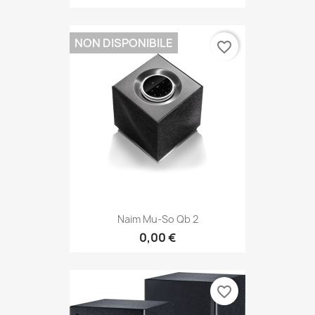
NON DISPONIBILE
favorite_border
Naim Mu-So Qb 2
0,00 €
favorite_border