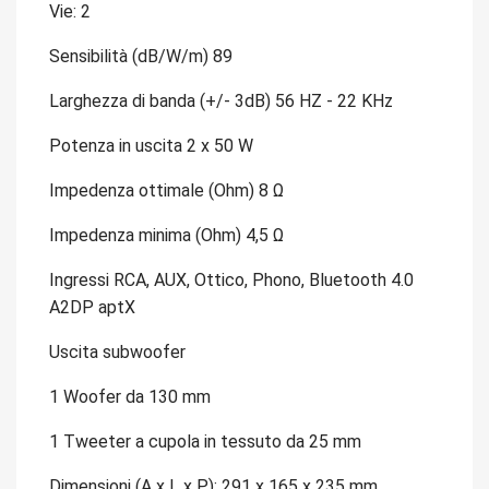
Vie: 2
Sensibilità (dB/W/m) 89
Larghezza di banda (+/- 3dB) 56 HZ - 22 KHz
Potenza in uscita 2 x 50 W
Impedenza ottimale (Ohm) 8 Ω
Impedenza minima (Ohm) 4,5 Ω
Ingressi RCA, AUX, Ottico, Phono, Bluetooth 4.0
A2DP aptX
Uscita subwoofer
1 Woofer da 130 mm
1 Tweeter a cupola in tessuto da 25 mm
Dimensioni (A x L x P): 291 x 165 x 235 mm