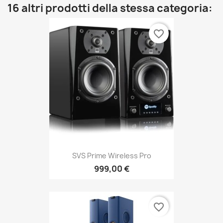
16 altri prodotti della stessa categoria:
favorite_border
SVS Prime Wireless Pro
999,00 €
favorite_border