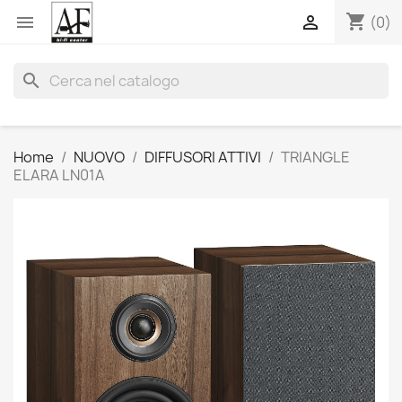
shopping_cart


(0)
search
Home
NUOVO
DIFFUSORI ATTIVI
TRIANGLE
ELARA LN01A