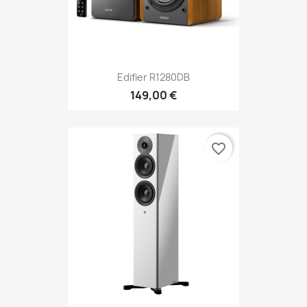
Edifier R1280DB
149,00 €
favorite_border