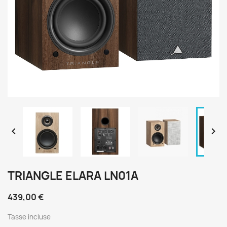


TRIANGLE ELARA LN01A
439,00 €
Tasse incluse