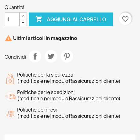
Quantità

favorite_border
AGGIUNGI AL CARRELLO

Ultimi articoli in magazzino
Condividi
Politiche per la sicurezza
(modificale nel modulo Rassicurazioni cliente)
Politiche per le spedizioni
(modificale nel modulo Rassicurazioni cliente)
Politiche per i resi
(modificale nel modulo Rassicurazioni cliente)