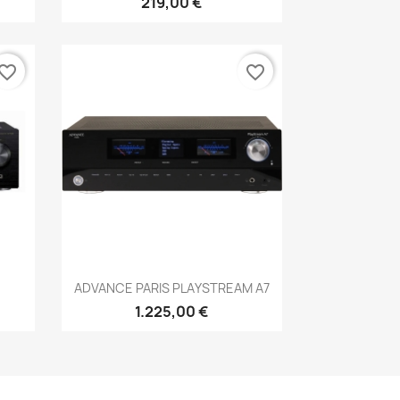
219,00 €
vorite_border
favorite_border
Anteprima

ADVANCE PARIS PLAYSTREAM A7
1.225,00 €