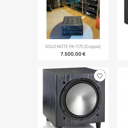
Anteprima

GOLD NOTE PA-1175 (coppia)
7.500,00 €
favorite_border