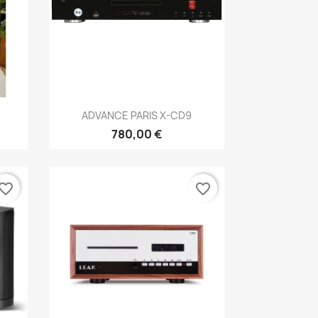
Anteprima

ADVANCE PARIS X-CD9
780,00 €
vorite_border
favorite_border