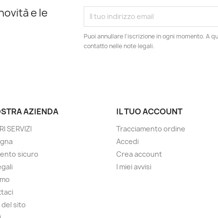
novità e le
Puoi annullare l'iscrizione in ogni momento. A qu
contatto nelle note legali.
OSTRA AZIENDA
IL TUO ACCOUNT
RI SERVIZI
Tracciamento ordine
gna
Accedi
ento sicuro
Crea account
gali
I miei avvisi
amo
taci
del sito
i