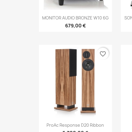
Anteprima

MONITOR AUDIO BRONZE W10 6G
SON
679,00 €
favorite_border
Anteprima

ProAc Response D20 Ribbon