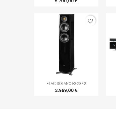
5.700,00 €
favorite_border
Anteprima

ELAC SOLANO FS 287.2
2.969,00 €