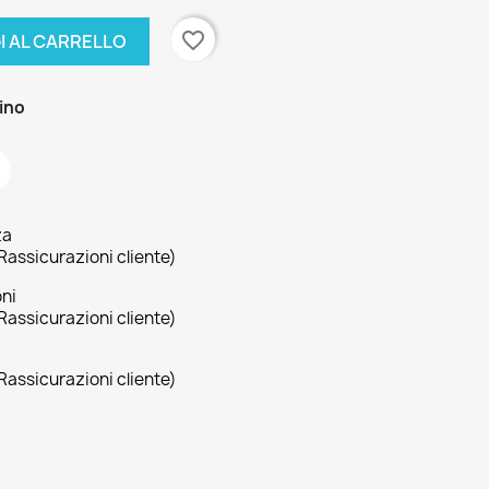
favorite_border
I AL CARRELLO
zino
za
Rassicurazioni cliente)
oni
Rassicurazioni cliente)
Rassicurazioni cliente)