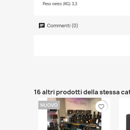
Peso netto (KG) 3,3
Commenti (0)
16 altri prodotti della stessa c
NUOVO
favorite_border