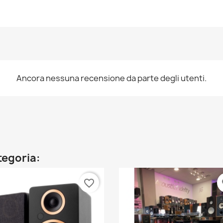
Ancora nessuna recensione da parte degli utenti.
ategoria:
favorite_border
fa