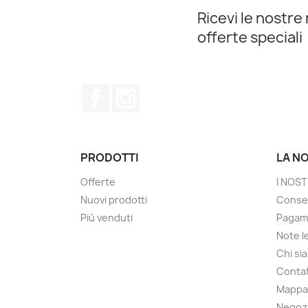
Ricevi le nostre 
offerte speciali
Facebook
Instagram
PRODOTTI
LA N
Offerte
I NOST
Nuovi prodotti
Conse
Più venduti
Pagam
Note le
Chi si
Contat
Mappa 
Negoz