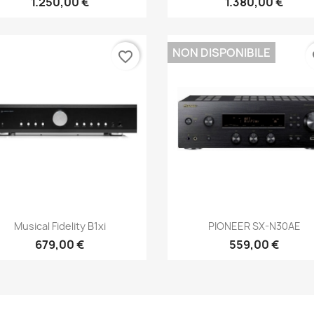
1.250,00 €
1.380,00 €
NON DISPONIBILE
favorite_border
fa
Anteprima
Anteprima


Musical Fidelity B1xi
PIONEER SX-N30AE
679,00 €
559,00 €