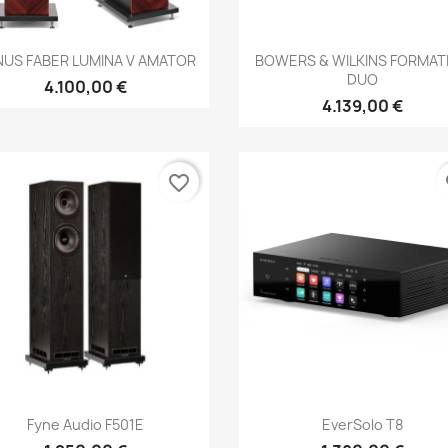
Anteprima
Anteprima


US FABER LUMINA V AMATOR
BOWERS & WILKINS FORMAT
DUO
4.100,00 €
4.139,00 €
favorite_border
fa
Anteprima
Anteprima


Fyne Audio F501E
EverSolo T8