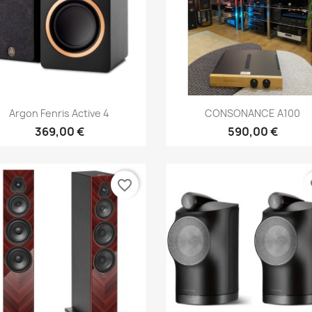
Anteprima
Anteprima


Argon Fenris Active 4
CONSONANCE A100
369,00 €
590,00 €
favorite_border
fa