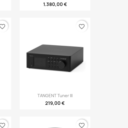
1.380,00 €
vorite_border
favorite_border
Anteprima

TANGENT Tuner III
219,00 €
vorite_border
favorite_border