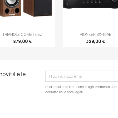
Anteprima
Anteprima


TRIANGLE COMETE EZ
PIONEER SX-10AE
879,00 €
329,00 €
novità e le
Puoi annullare l'iscrizione in ogni momento. A qu
contatto nelle note legali.