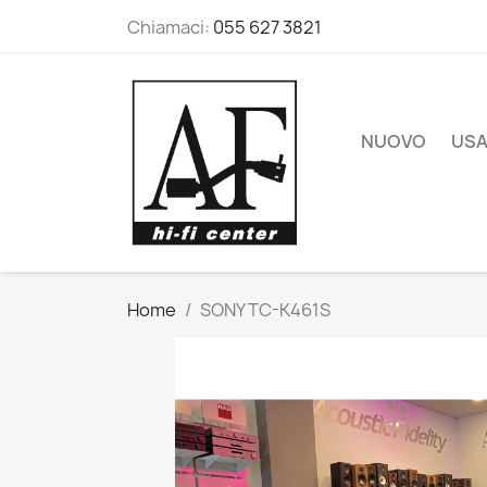
Chiamaci:
055 627 3821
NUOVO
US
Home
SONY TC-K461S