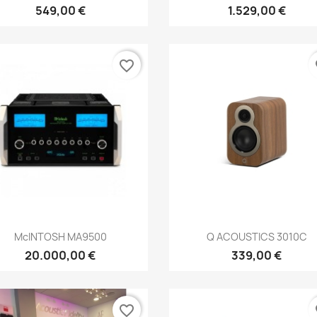
549,00 €
1.529,00 €
favorite_border
fa
Anteprima
Anteprima


McINTOSH MA9500
Q ACOUSTICS 3010C
20.000,00 €
339,00 €
favorite_border
fa