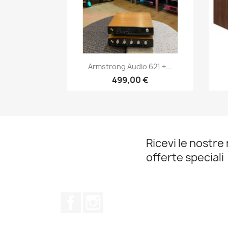
Anteprima

Armstrong Audio 621 +...
499,00 €
Ricevi le nostre 
offerte speciali
Facebook
Instagram