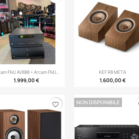
Anteprima
Anteprima


cam FMJ AV888 + Arcam FMJ...
KEF R8 META
1.999,00 €
1.600,00 €
NON DISPONIBILE
favorite_border
fa