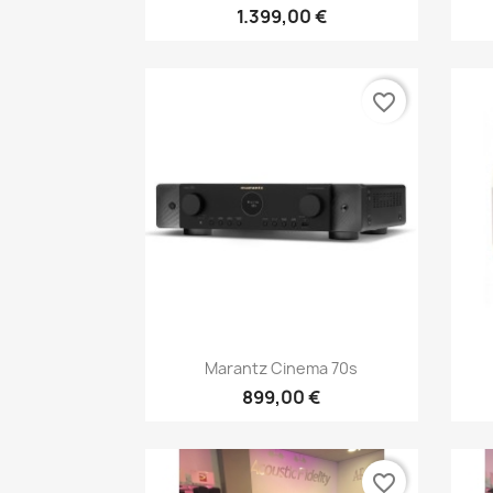
1.399,00 €
favorite_border
Anteprima

Marantz Cinema 70s
899,00 €
favorite_border