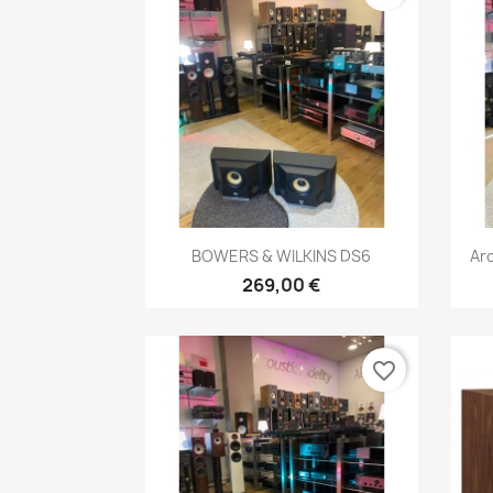
Anteprima

BOWERS & WILKINS DS6
Ar
269,00 €
favorite_border