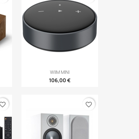
Anteprima

WIIM MINI
106,00 €
vorite_border
favorite_border