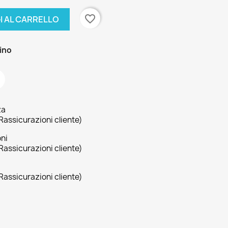
favorite_border
I AL CARRELLO
zino
za
Rassicurazioni cliente)
oni
Rassicurazioni cliente)
Rassicurazioni cliente)