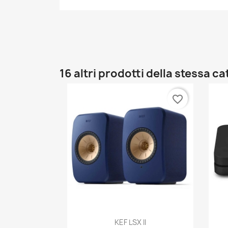
16 altri prodotti della stessa c
favorite_border
Anteprima

KEF LSX II