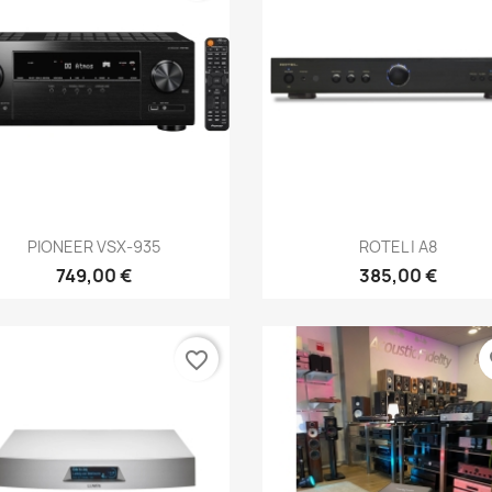
Anteprima
Anteprima


PIONEER VSX-935
ROTEL | A8
749,00 €
385,00 €
favorite_border
fa