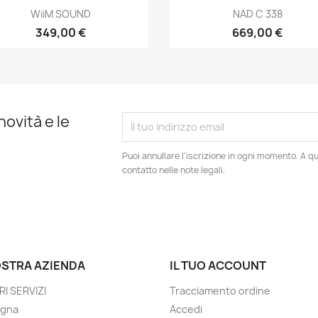
Anteprima
Anteprima


WiiM SOUND
NAD C 338
349,00 €
669,00 €
novità e le
Puoi annullare l'iscrizione in ogni momento. A qu
contatto nelle note legali.
OSTRA AZIENDA
IL TUO ACCOUNT
RI SERVIZI
Tracciamento ordine
gna
Accedi