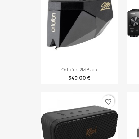
Anteprima

Ortofon 2M Black
649,00 €
favorite_border