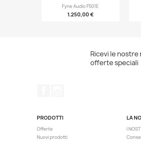
Anteprima

Fyne Audio F501E
1.250,00 €
Ricevi le nostre 
offerte speciali
Facebook
Instagram
PRODOTTI
LA N
Offerte
I NOST
Nuovi prodotti
Conse