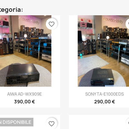
ategoria:
favorite_border
fa
Anteprima
Anteprima


AIWA AD-WX909E
SONY TA-E1000EDS
390,00 €
290,00 €
 DISPONIBILE
favorite_border
fa