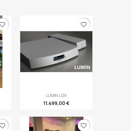
vorite_border
favorite_border
Anteprima

LUMIN U2X
11.499,00 €
vorite_border
favorite_border