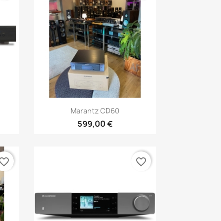
Anteprima

Marantz CD60
599,00 €
vorite_border
favorite_border