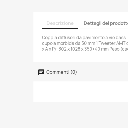
Descrizione
Dettagli del prodott
Coppia diffusori da pavimento 3 vie bass
cupola morbida da 50 mm 1 Tweeter AMT da
x A x P): 302 x 1028 x 350+40 mm Peso (ca
Commenti (0)