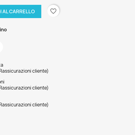
favorite_border
I AL CARRELLO
zino
za
Rassicurazioni cliente)
oni
Rassicurazioni cliente)
Rassicurazioni cliente)