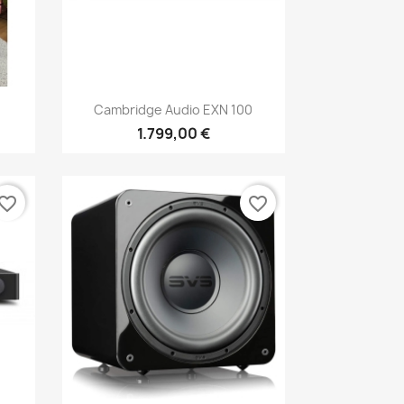
Anteprima

Cambridge Audio EXN 100
1.799,00 €
vorite_border
favorite_border