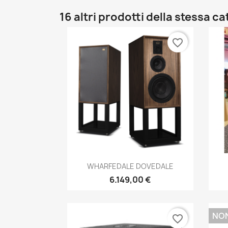
16 altri prodotti della stessa c
favorite_border
Anteprima

WHARFEDALE DOVEDALE
6.149,00 €
NON
favorite_border