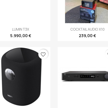
Anteprima
Anteprima


LUMIN T3X
COCKTAIL AUDIO X10
5.990,00 €
239,00 €
favorite_border
fa