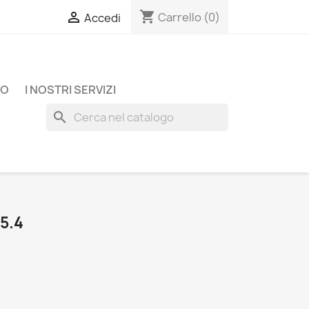
shopping_cart

Carrello
(0)
Accedi
TO
I NOSTRI SERVIZI
search
5.4