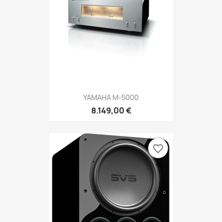
YAMAHA M-5000
8.149,00 €
favorite_border