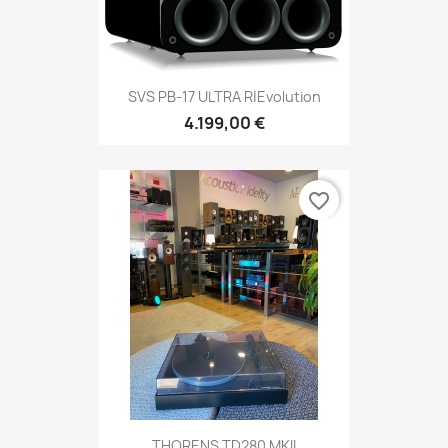
SVS PB-17 ULTRA R|Evolution
4.199,00 €
favorite_border
THORENS TD280 MKII