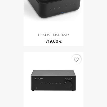
DENON HOME AMP
719,00 €
favorite_border