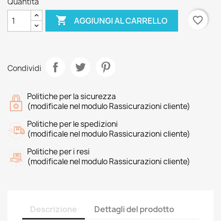
Quantità

favorite_border
AGGIUNGI AL CARRELLO
Condividi
Politiche per la sicurezza
(modificale nel modulo Rassicurazioni cliente)
Politiche per le spedizioni
(modificale nel modulo Rassicurazioni cliente)
Politiche per i resi
(modificale nel modulo Rassicurazioni cliente)
Descrizione
Dettagli del prodotto