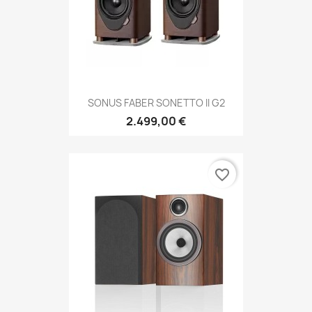
SONUS FABER SONETTO II G2
2.499,00 €
favorite_border