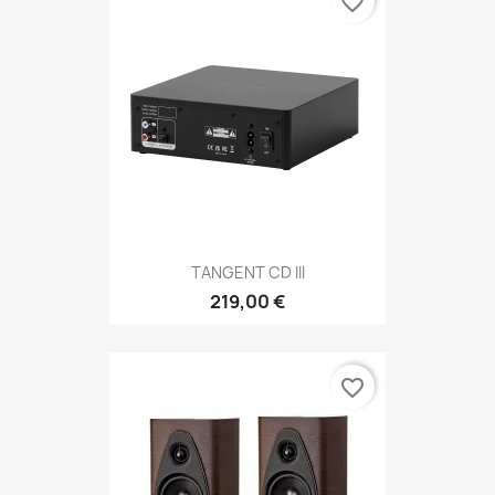
favorite_border
TANGENT CD III
219,00 €
favorite_border