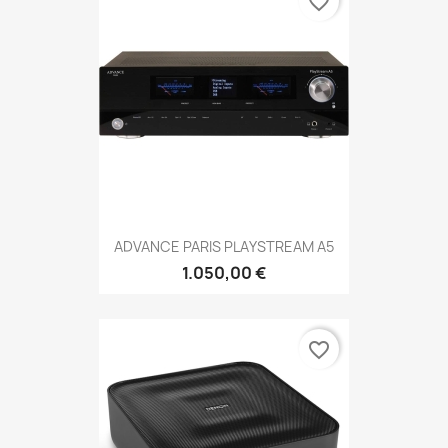
favorite_border
ADVANCE PARIS PLAYSTREAM A5
1.050,00 €
favorite_border