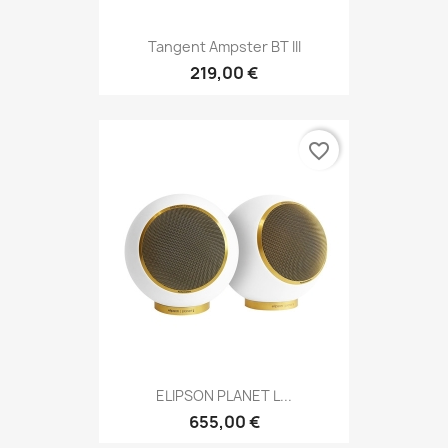
Tangent Ampster BT III
219,00 €
favorite_border
ELIPSON PLANET L...
655,00 €