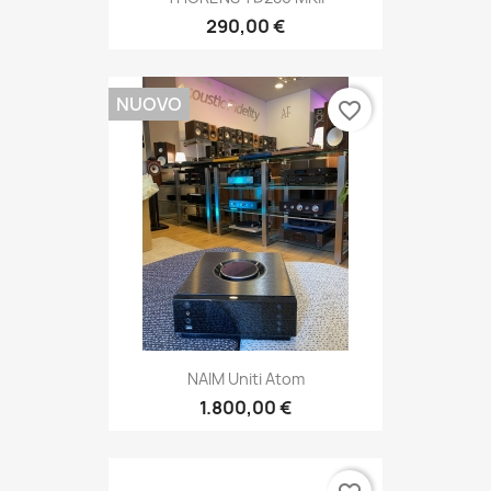
290,00 €
NUOVO
favorite_border
NAIM Uniti Atom
1.800,00 €