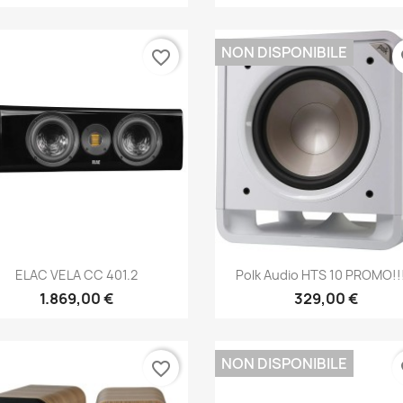
NON DISPONIBILE
favorite_border
fa
Anteprima
Anteprima


ELAC VELA CC 401.2
Polk Audio HTS 10 PROMO!!!
1.869,00 €
329,00 €
NON DISPONIBILE
favorite_border
fa