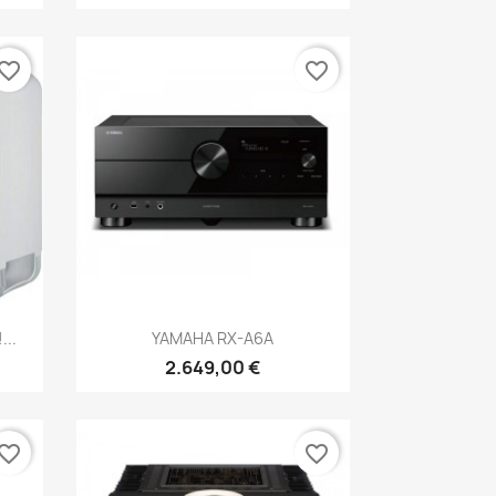
vorite_border
favorite_border
Anteprima

...
YAMAHA RX-A6A
2.649,00 €
vorite_border
favorite_border