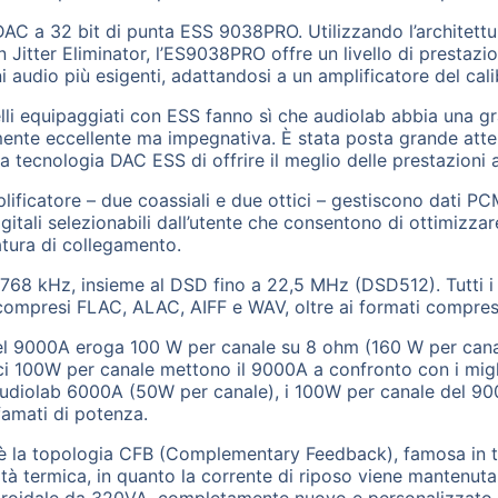
DAC a 32 bit di punta ESS 9038PRO. Utilizzando l’architett
n Jitter Eliminator, l’ES9038PRO offre un livello di prestazi
i audio più esigenti, adattandosi a un amplificatore del cal
li equipaggiati con ESS fanno sì che audiolab abbia una gra
nte eccellente ma impegnativa. È stata posta grande atten
a tecnologia DAC ESS di offrire il meglio delle prestazioni a
mplificatore – due coassiali e due ottici – gestiscono dati PC
igitali selezionabili dall’utente che consentono di ottimizzar
atura di collegamento.
768 kHz, insieme al DSD fino a 22,5 MHz (DSD512). Tutti i p
 compresi FLAC, ALAC, AIFF e WAV, oltre ai formati compres
del 9000A eroga 100 W per canale su 8 ohm (160 W per canal
tici 100W per canale mettono il 9000A a confronto con i migl
 l’audiolab 6000A (50W per canale), i 100W per canale del 
ffamati di potenza.
b è la topologia CFB (Complementary Feedback), famosa in t
ilità termica, in quanto la corrente di riposo viene mantenu