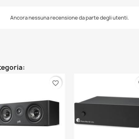
Ancora nessuna recensione da parte degli utenti.
ategoria:
favorite_border
fa