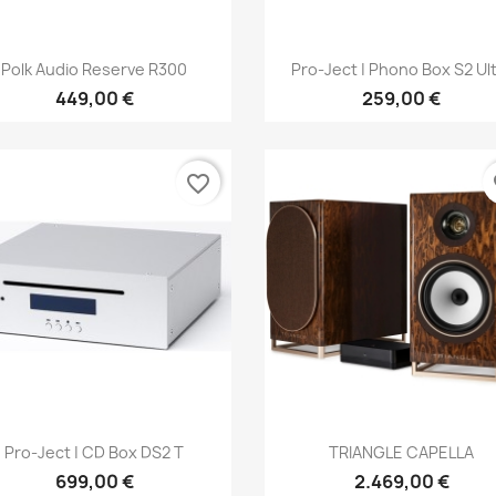
Anteprima
Anteprima


Polk Audio Reserve R300
Pro-Ject | Phono Box S2 Ul
449,00 €
259,00 €
favorite_border
fa
Anteprima
Anteprima


Pro-Ject | CD Box DS2 T
TRIANGLE CAPELLA
699,00 €
2.469,00 €