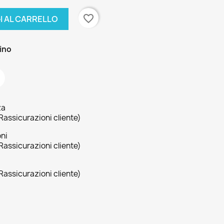
favorite_border
I AL CARRELLO
zino
za
Rassicurazioni cliente)
oni
Rassicurazioni cliente)
Rassicurazioni cliente)