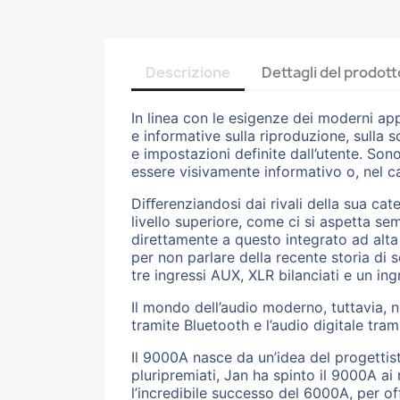
Descrizione
Dettagli del prodott
In linea con le esigenze dei moderni app
e informative sulla riproduzione, sulla 
e impostazioni definite dall’utente. Son
essere visivamente informativo o, nel ca
Diﬀerenziandosi dai rivali della sua ca
livello superiore, come ci si aspetta sem
direttamente a questo integrato ad alta 
per non parlare della recente storia di s
tre ingressi AUX, XLR bilanciati e un in
Il mondo dell’audio moderno, tuttavia, no
tramite Bluetooth e l’audio digitale tr
Il 9000A nasce da un’idea del progettist
pluripremiati, Jan ha spinto il 9000A ai
l’incredibile successo del 6000A, per off