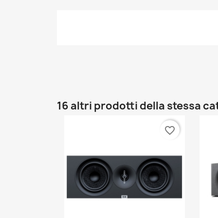
16 altri prodotti della stessa c
favorite_border