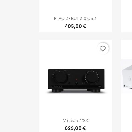
Anteprima

ELAC DEBUT 3.0 C6.3
405,00 €
favorite_border
Anteprima

Mission 778X
629,00 €