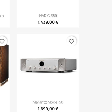
Anteprima

tra
NAD C 389
1.439,00 €
vorite_border
favorite_border
Anteprima

Marantz Model 50
1.699,00 €