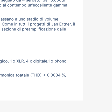
 seguito da 4 serbatoi da 15.000uF
ndo al contempo un’eccellente gamma
 passano a uno stadio di volume
Come in tutti i progetti di Jan Ertner, il
le sezione di preamplificazione dalle
ico, 1 x XLR, 4 x digitale,1 x phono
e armonica toatale (THD) < 0.0004 %,