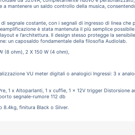
 toroidale da 320VA, completamente nuovo e personalizzato,
tore a mantenere un saldo controllo della musica, consente
di segnale costante, con i segnali di ingresso di linea che
eamplificazione è stata mantenuta il più semplice possibile. 
l layout e l’architettura. Il design stesso protegge la sensibi
one: un caposaldo fondamentale della filosofia Audiolab.
 W (8 ohm), 2 X 150 W (4 ohm),
izzazione VU meter digitali o analogici Ingressi: 3 x analog
Pre, 1 x Altoparlanti, 1 x cuffie, 1 x 12V trigger Distorsion
porto segnale-rumore 112 db
.4kg, finitura Black o Silver.