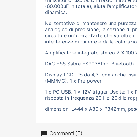
transistor di uscita. Un trasformatore
(60.000uF in totale), aiuta l’amplifica
dinamica.
Nel tentativo di mantenere una purezza 
analogico di precisione, la sezione di pr
circuito è un’opera d’arte che va oltre i
interferenze di rumore e dalla colorazi
Amplificatore integrato stereo 2 X 100
DAC ESS Sabre ES9038Pro, Bluetooth
Display LCD IPS da 4,3" con anche visual
(MM/MC), 1 x Pre power,
1 x PC USB, 1 x 12V trigger Uscite: 1 x 
risposta in frequenza 20 Hz-20kHz rap
dimensioni L444 x A89 x P342mm, peso 8
Commenti (0)