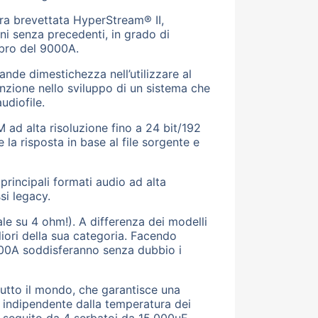
ura brevettata HyperStream® II,
oni senza precedenti, in grado di
ibro del 9000A.
nde dimestichezza nell’utilizzare al
zione nello sviluppo di un sistema che
udiofile.
M ad alta risoluzione fino a 24 bit/192
e la risposta in base al file sorgente e
rincipali formati audio ad alta
si legacy.
e su 4 ohm!). A differenza dei modelli
iori della sua categoria. Facendo
9000A soddisferanno senza dubbio i
utto il mondo, che garantisce una
ta indipendente dalla temperatura dei