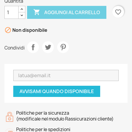
Quantità

favorite_border
AGGIUNGI AL CARRELLO

Non disponibile
Condividi
AVVISAMI QUANDO DISPONIBILE
Politiche per la sicurezza
(modificale nel modulo Rassicurazioni cliente)
Politiche per le spedizioni