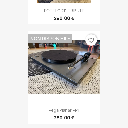
ROTEL CD11 TRIBUTE
290,00 €
NON DISPONIBILE
favorite_border
Rega Planar RP1
280,00 €