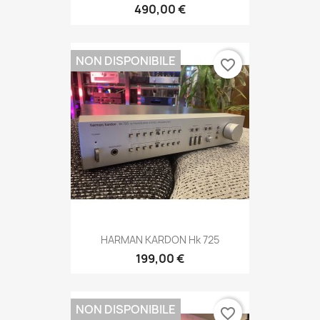
490,00 €
NON DISPONIBILE
favorite_border
HARMAN KARDON Hk 725
199,00 €
NON DISPONIBILE
favorite_border