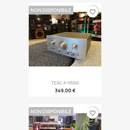
NON DISPONIBILE
favorite_border
TEAC A-H500i
349,00 €
NON DISPONIBILE
favorite_border