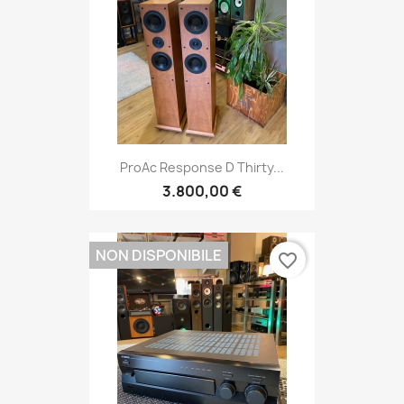
ProAc Response D Thirty...
3.800,00 €
NON DISPONIBILE
favorite_border