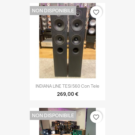
NON DISPONIBILE
favorite_border
INDIANA LINE TESI 560 Con Tele
269,00 €
NON DISPONIBILE
favorite_border