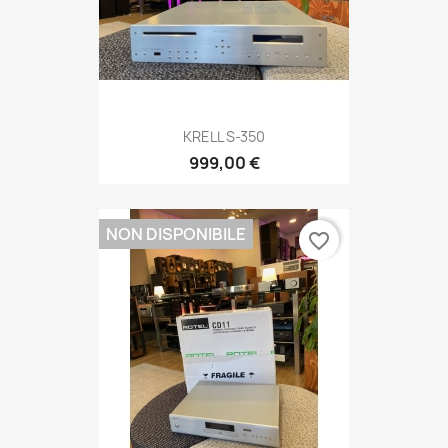
KRELL S-350
999,00 €
NON DISPONIBILE
favorite_border