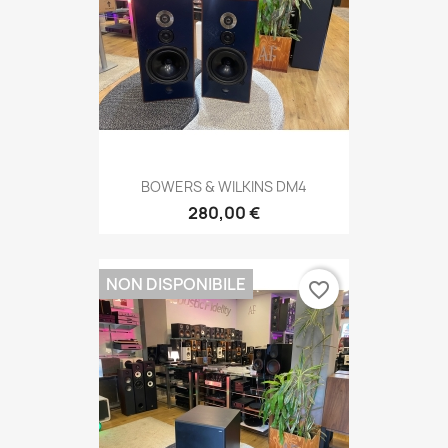
BOWERS & WILKINS DM4
280,00 €
NON DISPONIBILE
favorite_border