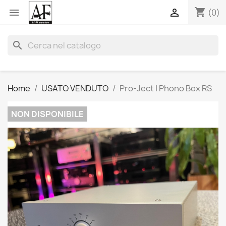
shopping_cart


(0)
search
Home
USATO VENDUTO
Pro-Ject | Phono Box RS
NON DISPONIBILE