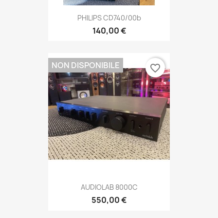
PHILIPS CD740/00b
140,00 €
NON DISPONIBILE
favorite_border
AUDIOLAB 8000C
550,00 €