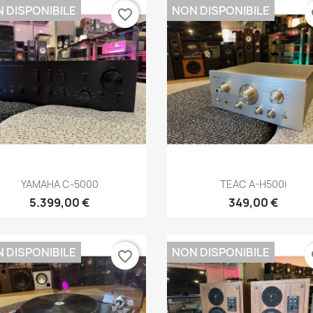
 DISPONIBILE
NON DISPONIBILE
favorite_border
fa
Anteprima
Anteprima


YAMAHA C-5000
TEAC A-H500i
5.399,00 €
349,00 €
 DISPONIBILE
NON DISPONIBILE
favorite_border
fa