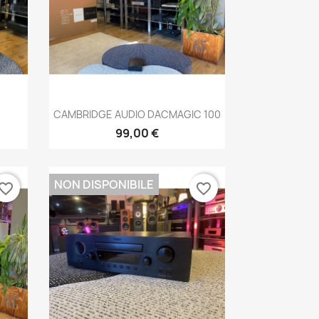
Anteprima

CAMBRIDGE AUDIO DACMAGIC 100
99,00 €
NON DISPONIBILE
vorite_border
favorite_border