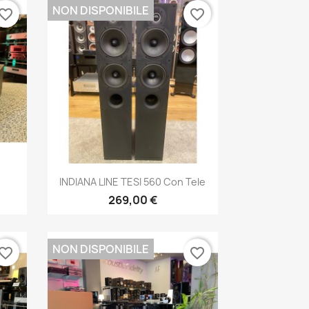
NON DISPONIBILE
vorite_border
favorite_border
Anteprima

INDIANA LINE TESI 560 Con Tele
269,00 €
NON DISPONIBILE
vorite_border
favorite_border