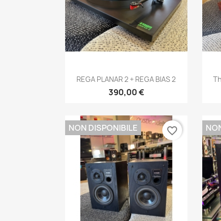
Anteprima

REGA PLANAR 2 + REGA BIAS 2
Th
390,00 €
NON DISPONIBILE
NON
favorite_border