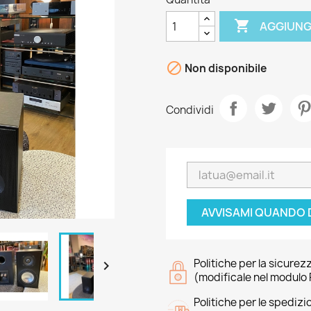

AGGIUNG

Non disponibile
Condividi
AVVISAMI QUANDO 
Politiche per la sicurez

(modificale nel modulo 
Politiche per le spedizi