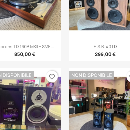
Anteprima
Anteprima


orens TD 160B MKII + SME...
E.S.B. 40 LD
850,00 €
299,00 €
 DISPONIBILE
NON DISPONIBILE
favorite_border
fa