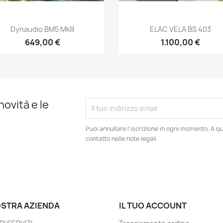
Anteprima
Anteprima


Dynaudio BM5 MkIII
ELAC VELA BS 403
649,00 €
1.100,00 €
novità e le
Puoi annullare l'iscrizione in ogni momento. A qu
contatto nelle note legali.
OSTRA AZIENDA
IL TUO ACCOUNT