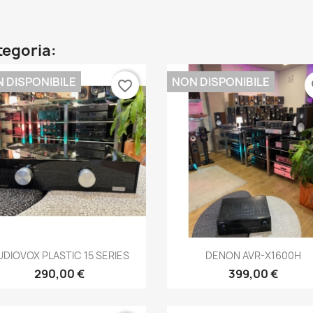
ategoria:
 DISPONIBILE
NON DISPONIBILE
favorite_border
fa
Anteprima
Anteprima


UDIOVOX PLASTIC 15 SERIES
DENON AVR-X1600H
290,00 €
399,00 €