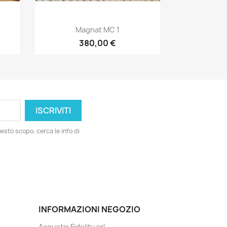
Anteprima

Magnat MC 1
380,00 €
esto scopo, cerca le info di
INFORMAZIONI NEGOZIO
Acoustic Fidelity srl