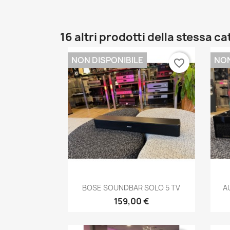
16 altri prodotti della stessa c
NON DISPONIBILE
NON
favorite_border
Anteprima

BOSE SOUNDBAR SOLO 5 TV
A
159,00 €