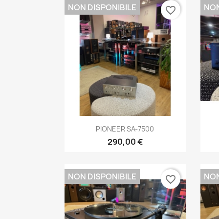
NON DISPONIBILE
NON
favorite_border
Anteprima

PIONEER SA-7500
290,00 €
NON DISPONIBILE
NON
favorite_border