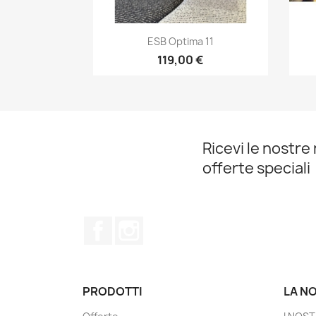
Anteprima

ESB Optima 11
119,00 €
Ricevi le nostre 
offerte speciali
Facebook
Instagram
PRODOTTI
LA N