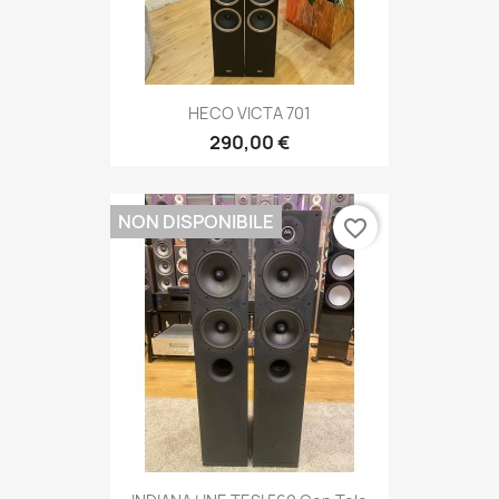
HECO VICTA 701
290,00 €
NON DISPONIBILE
favorite_border