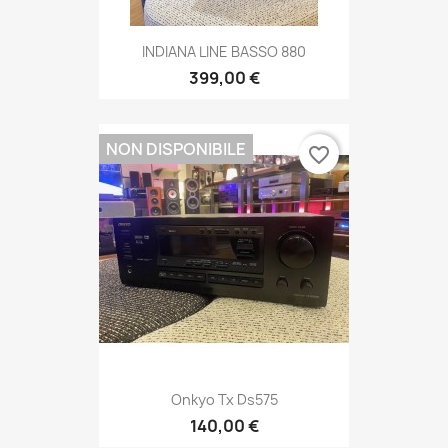
INDIANA LINE BASSO 880
399,00 €
NON DISPONIBILE
favorite_border
Onkyo Tx Ds575
140,00 €