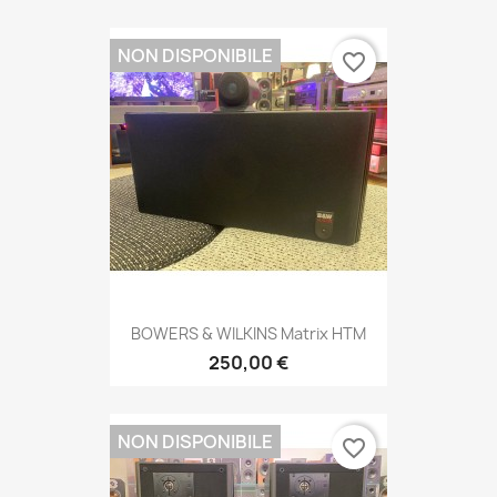
NON DISPONIBILE
favorite_border
BOWERS & WILKINS Matrix HTM
250,00 €
NON DISPONIBILE
favorite_border