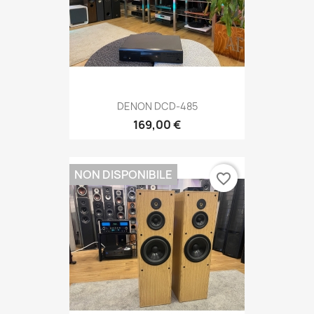
DENON DCD-485
169,00 €
NON DISPONIBILE
favorite_border