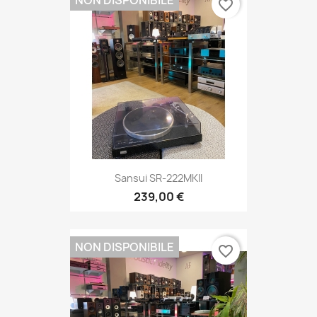
NON DISPONIBILE
favorite_border
Sansui SR-222MKII
239,00 €
NON DISPONIBILE
favorite_border