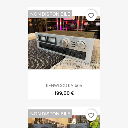
NON DISPONIBILE
favorite_border
KENWOOD KA-405
199,00 €
NON DISPONIBILE
favorite_border