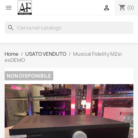
shopping_cart


(0)
search
Home
USATO VENDUTO
Musical Fidelity M2si
exDEMO
NON DISPONIBILE