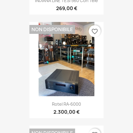
INDIANA LINE TESI 560 Con Tele
269,00 €
NON DISPONIBILE
favorite_border
Rotel RA-6000
2.300,00 €
NON DISPONIBILE