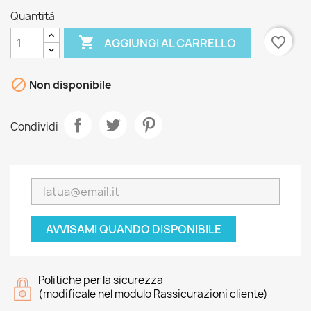
Quantità

favorite_border
AGGIUNGI AL CARRELLO

Non disponibile
Condividi
AVVISAMI QUANDO DISPONIBILE
Politiche per la sicurezza
(modificale nel modulo Rassicurazioni cliente)