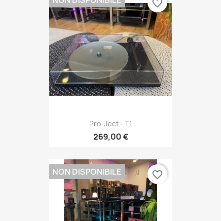
favorite_border
Pro-Ject - T1
269,00 €
NON DISPONIBILE
favorite_border