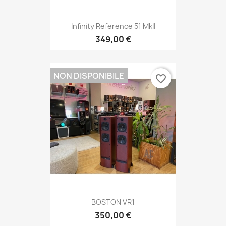
Infinity Reference 51 MkII
349,00 €
NON DISPONIBILE
favorite_border
BOSTON VR1
350,00 €