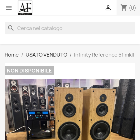
shopping_cart


(0)
search
Home
USATO VENDUTO
Infinity Reference 51 mkII
NON DISPONIBILE