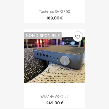
Technics SH-GE90
189,00 €
NON DISPONIBILE
favorite_border
YAMAHA WXC-50
249,00 €