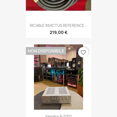
RICABLE INVICTUS REFERENCE...
219,00 €
NON DISPONIBILE
favorite_border
Yamaha A-S301