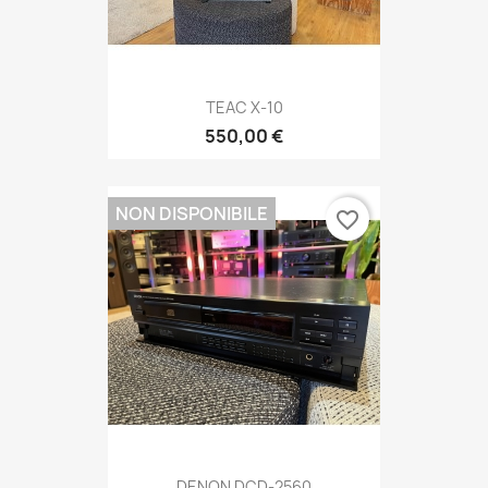
TEAC X-10
550,00 €
NON DISPONIBILE
favorite_border
DENON DCD-2560