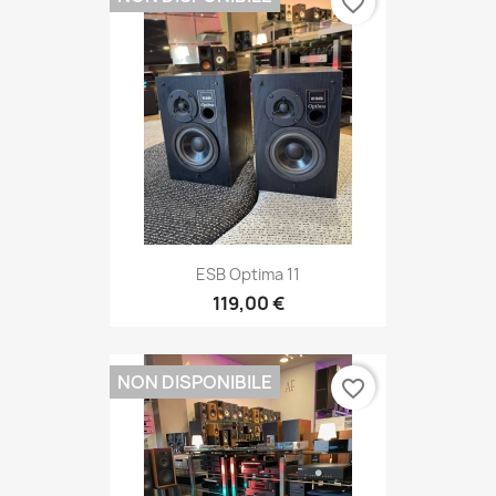
favorite_border
ESB Optima 11
119,00 €
NON DISPONIBILE
favorite_border