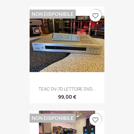
NON DISPONIBILE
favorite_border
TEAC DV-7D LETTORE DVD...
99,00 €
NON DISPONIBILE
favorite_border