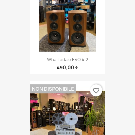
Wharfedale EVO 4.2
490,00 €
NON DISPONIBILE
favorite_border