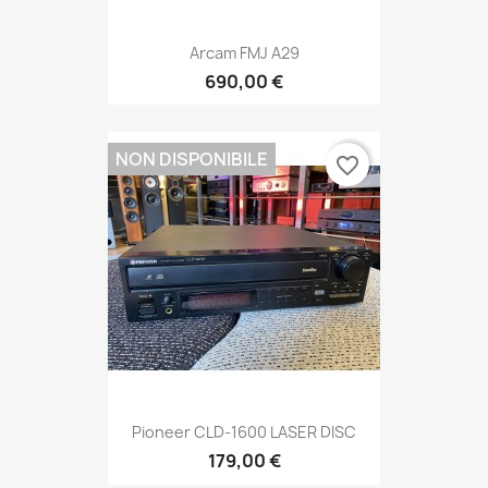
Arcam FMJ A29
690,00 €
NON DISPONIBILE
favorite_border
Pioneer CLD-1600 LASER DISC
179,00 €