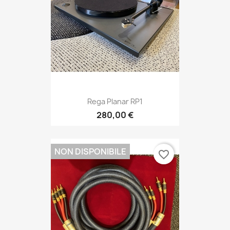
Rega Planar RP1
280,00 €
NON DISPONIBILE
favorite_border