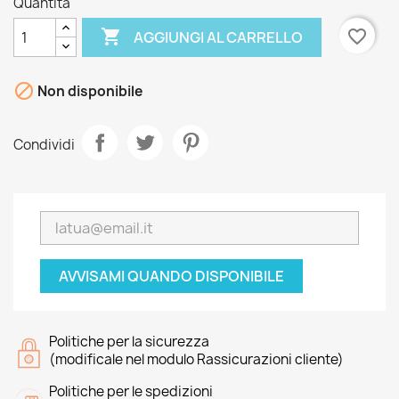
Quantità

favorite_border
AGGIUNGI AL CARRELLO

Non disponibile
Condividi
AVVISAMI QUANDO DISPONIBILE
Politiche per la sicurezza
(modificale nel modulo Rassicurazioni cliente)
Politiche per le spedizioni