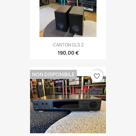
CANTON GLS 2
190,00 €
NON DISPONIBILE
favorite_border