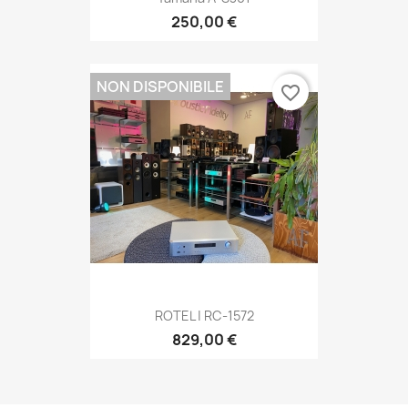
250,00 €
NON DISPONIBILE
favorite_border
ROTEL | RC-1572
829,00 €