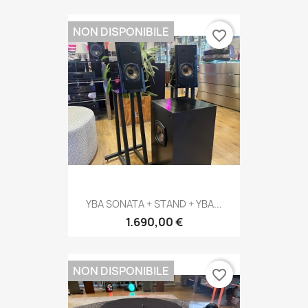
NON DISPONIBILE
favorite_border
YBA SONATA + STAND + YBA...
1.690,00 €
NON DISPONIBILE
favorite_border