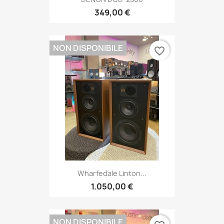
349,00 €
NON DISPONIBILE
favorite_border
Wharfedale Linton...
1.050,00 €
NON DISPONIBILE