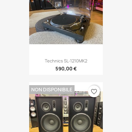
Technics SL-1210MK2
590,00 €
NON DISPONIBILE
favorite_border