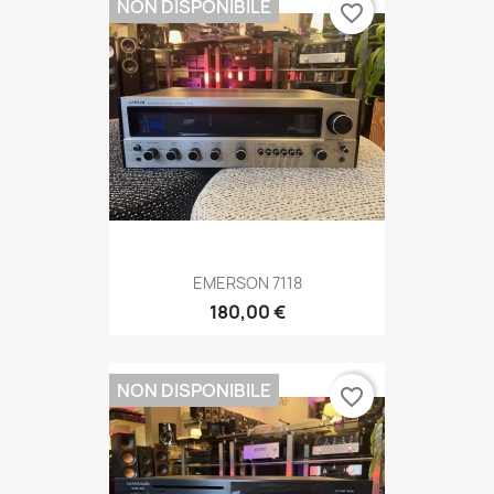
NON DISPONIBILE
favorite_border
EMERSON 7118
180,00 €
NON DISPONIBILE
favorite_border