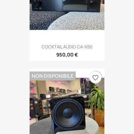
COCKTAIL AUDIO CA-X50
950,00 €
NON DISPONIBILE
favorite_border