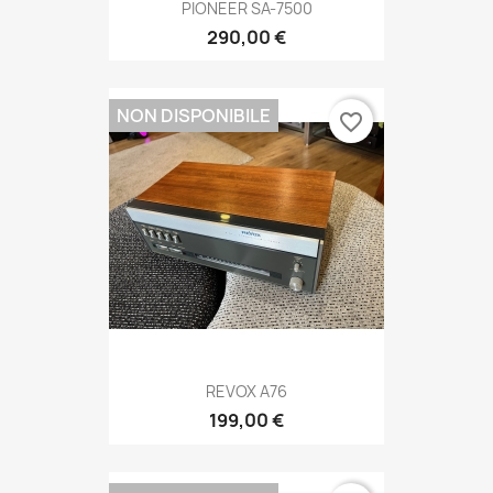
PIONEER SA-7500
290,00 €
NON DISPONIBILE
favorite_border
REVOX A76
199,00 €