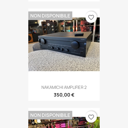
NON DISPONIBILE
favorite_border
NAKAMICHI AMPLIFIER 2
350,00 €
NON DISPONIBILE
favorite_border