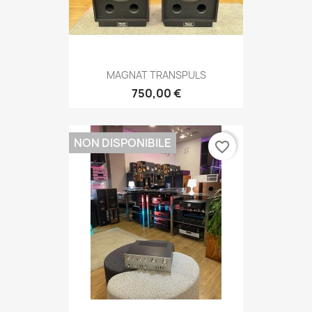
MAGNAT TRANSPULS
750,00 €
NON DISPONIBILE
favorite_border