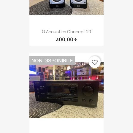
Q Acoustics Concept 20
300,00 €
NON DISPONIBILE
favorite_border