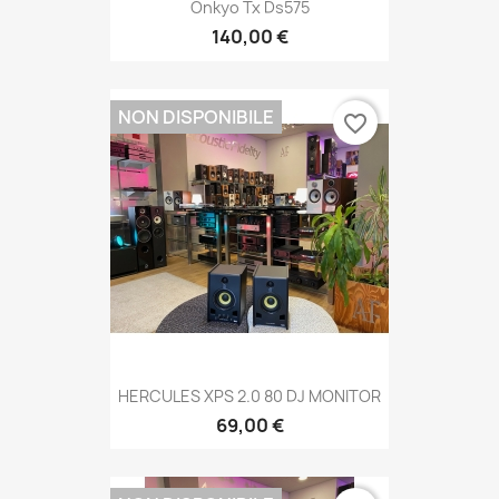
Onkyo Tx Ds575
140,00 €
NON DISPONIBILE
favorite_border
HERCULES XPS 2.0 80 DJ MONITOR
69,00 €