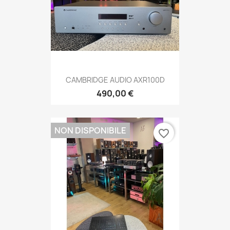
CAMBRIDGE AUDIO AXR100D
490,00 €
NON DISPONIBILE
favorite_border