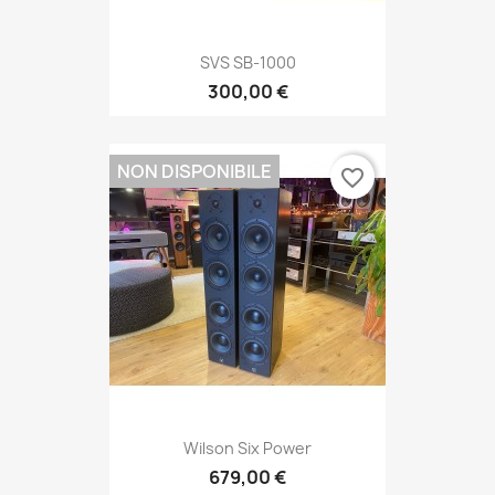
SVS SB-1000
300,00 €
NON DISPONIBILE
favorite_border
Wilson Six Power
679,00 €