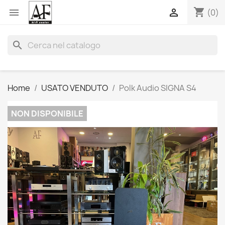
shopping_cart


(0)
search
Home
USATO VENDUTO
Polk Audio SIGNA S4
NON DISPONIBILE