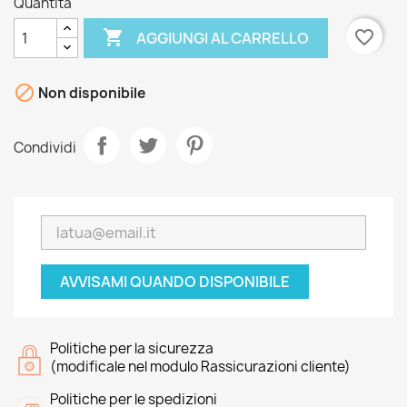
Quantità

favorite_border
AGGIUNGI AL CARRELLO

Non disponibile
Condividi
AVVISAMI QUANDO DISPONIBILE
Politiche per la sicurezza
(modificale nel modulo Rassicurazioni cliente)
Politiche per le spedizioni