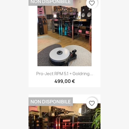
NON DISPONIBILE
favorite_border
Pro-Ject RPM 5.1 + Goldring...
499,00 €
NON DISPONIBILE
favorite_border