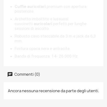
Cuffie auricolari
premium con apertura
posteriore.
Archetto imbottito e lussuosi
cuscinetti
auricolari
perfetti per lunghe
sessioni di ascolto.
Robusto cavo staccabile da 3 m e jack da 6,3
mm.
Finitura opaca nera e antracite.
Banda di frequenza: 14- 26.000 Hz.
Commenti (0)
Ancora nessuna recensione da parte degli utenti.