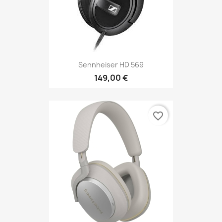
Sennheiser HD 569
149,00 €
favorite_border