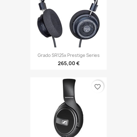
Grado SR125x Prestige Series
265,00 €
favorite_border