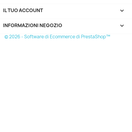
IL TUO ACCOUNT

INFORMAZIONI NEGOZIO
keyboard_arrow_down
© 2026 - Software di Ecommerce di PrestaShop™