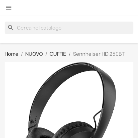

search
Home
NUOVO
CUFFIE
Sennheiser HD 250BT