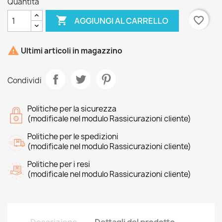
Quantità

favorite_border
AGGIUNGI AL CARRELLO

Ultimi articoli in magazzino
Condividi
Politiche per la sicurezza
(modificale nel modulo Rassicurazioni cliente)
Politiche per le spedizioni
(modificale nel modulo Rassicurazioni cliente)
Politiche per i resi
(modificale nel modulo Rassicurazioni cliente)