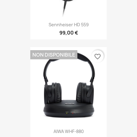
Sennheiser HD 559
99,00 €
NON DISPONIBILE
favorite_border
AIWA WHF-880