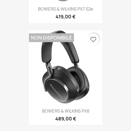
BOWERS & WILKINS PX7 S2e
419,00 €
NON DISPONIBILE
favorite_border
BOWERS & WILKINS PX8
489,00 €