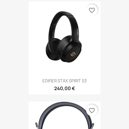
favorite_border
EDIFIER STAX SPIRIT S3
240,00 €
favorite_border