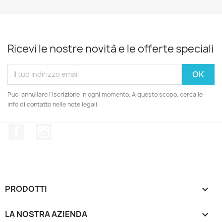
Ricevi le nostre novità e le offerte speciali
Puoi annullare l'iscrizione in ogni momento. A questo scopo, cerca le
info di contatto nelle note legali.
Facebook
Instagram
PRODOTTI

LA NOSTRA AZIENDA
