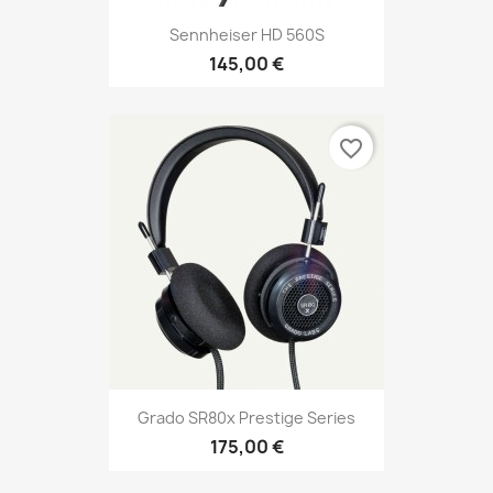
Sennheiser HD 560S
145,00 €
favorite_border
Grado SR80x Prestige Series
175,00 €