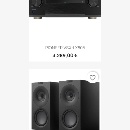
PIONEER VSX-LX805
3.289,00 €
favorite_border