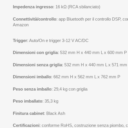
Impedenza ingresso
: 16 kΩ (RCA sbilanciato)
Connettività/controllo
: app Bluetooth per il controllo DSP, c
Amazon
Trigger
: Auto/On e trigger 3-12 V AC/DC
Dimensioni con griglia
: 532 mm H x 440 mm L x 600 mm P
Dimensioni senza griglia
: 532 mm H x 440 mm L x 571 mm
Dimensioni imballo
: 662 mm H x 562 mm L x 762 mm P
Peso senza imballo
: 29,4 kg con griglia
Peso imballato
: 35,3 kg
Finitura cabinet
: Black Ash
Certificazioni
: conforme RoHS, costruzione senza piombo, cer