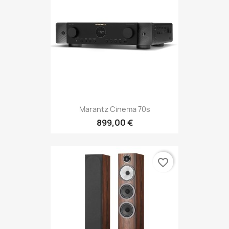
Marantz Cinema 70s
899,00 €
favorite_border