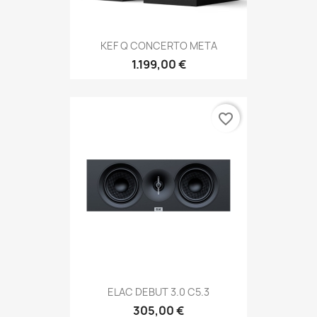
KEF Q CONCERTO META
1.199,00 €
favorite_border
ELAC DEBUT 3.0 C5.3
305,00 €