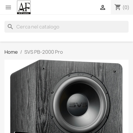
shopping_cart


(0)
search
Home
SVS PB-2000 Pro