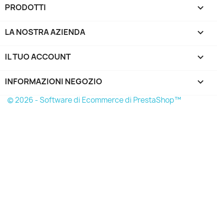
PRODOTTI

LA NOSTRA AZIENDA

IL TUO ACCOUNT

INFORMAZIONI NEGOZIO
keyboard_arrow_down
© 2026 - Software di Ecommerce di PrestaShop™