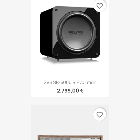
favorite_border
SVS SB-5000 R|Evolution
2.799,00 €
favorite_border