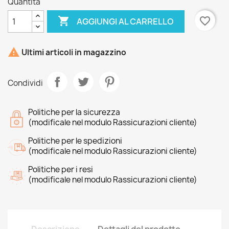
Quantità

favorite_border
AGGIUNGI AL CARRELLO

Ultimi articoli in magazzino
Condividi
Politiche per la sicurezza
(modificale nel modulo Rassicurazioni cliente)
Politiche per le spedizioni
(modificale nel modulo Rassicurazioni cliente)
Politiche per i resi
(modificale nel modulo Rassicurazioni cliente)