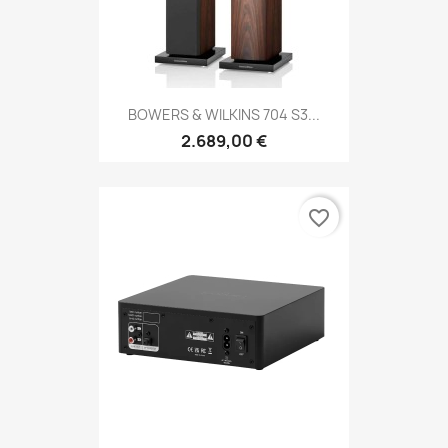
BOWERS & WILKINS 704 S3...
2.689,00 €
favorite_border