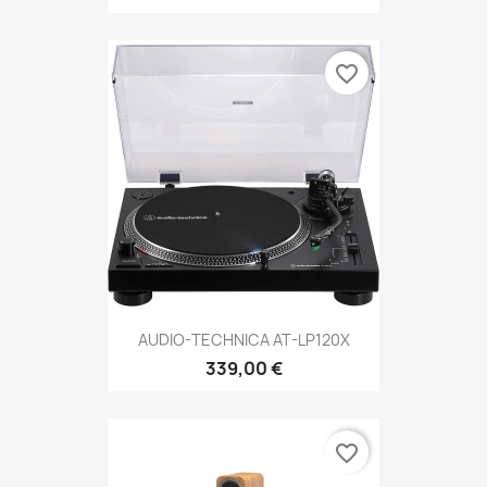
favorite_border
AUDIO-TECHNICA AT-LP120X
339,00 €
favorite_border