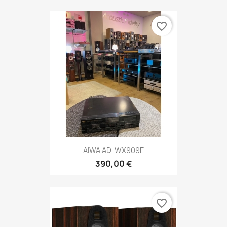
favorite_border
AIWA AD-WX909E
390,00 €
favorite_border