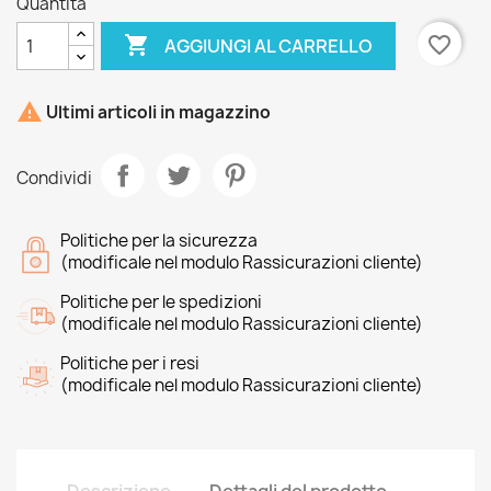
Quantità

favorite_border
AGGIUNGI AL CARRELLO

Ultimi articoli in magazzino
Condividi
Politiche per la sicurezza
(modificale nel modulo Rassicurazioni cliente)
Politiche per le spedizioni
(modificale nel modulo Rassicurazioni cliente)
Politiche per i resi
(modificale nel modulo Rassicurazioni cliente)