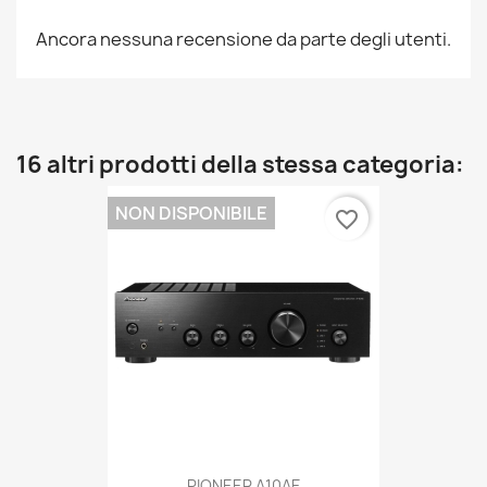
Ancora nessuna recensione da parte degli utenti.
16 altri prodotti della stessa categoria:
NON DISPONIBILE
favorite_border
PIONEER A10AE