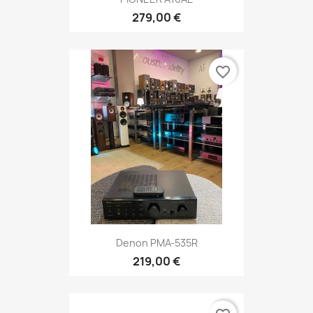
279,00 €
favorite_border
Denon PMA-535R
219,00 €