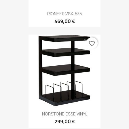
PIONEER VSX-535
469,00 €
favorite_border
NORSTONE ESSE VINYL
299,00 €