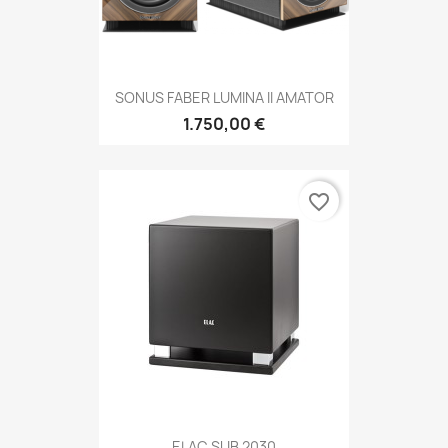
SONUS FABER LUMINA II AMATOR
1.750,00 €
favorite_border
ELAC SUB 2030