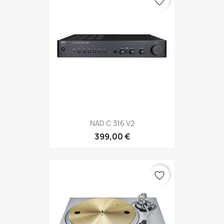
favorite_border
NAD C 316 V2
399,00 €
favorite_border