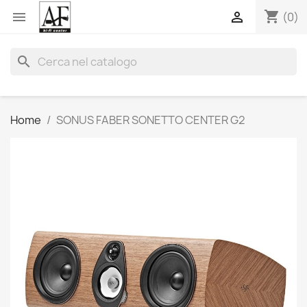
shopping_cart


(0)
search
Home
SONUS FABER SONETTO CENTER G2