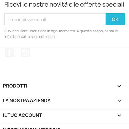
Ricevi le nostre novità e le offerte speciali
Puoi annullare l'iscrizione in ogni momento. A questo scopo, cerca le
info di contatto nelle note legali.
Facebook
Instagram
PRODOTTI

LA NOSTRA AZIENDA

IL TUO ACCOUNT
