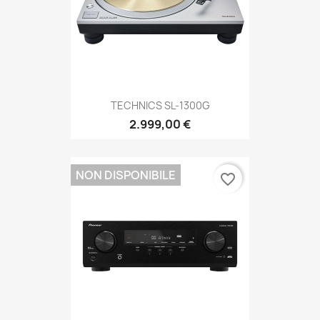
TECHNICS SL-1300G
2.999,00 €
NON DISPONIBILE
favorite_border