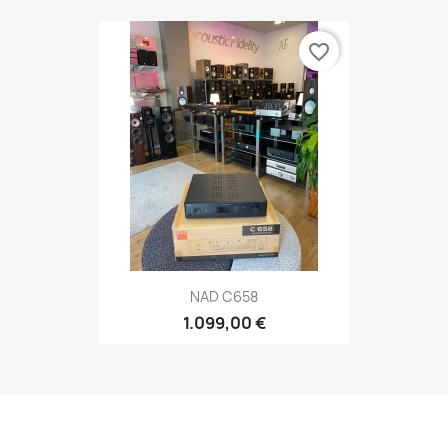
favorite_border
NAD C658
1.099,00 €