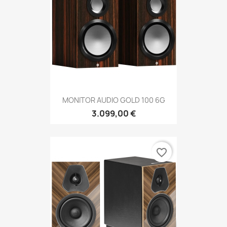
MONITOR AUDIO GOLD 100 6G
3.099,00 €
favorite_border