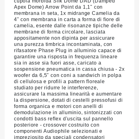
cupola morbida Silk Dome DAD (Damped
Apex Dome) Arrow Point da 1,1" con
membrana in seta, 1x midrange Camelia da
4" con membrana in carta a forma di fiore di
camelia, esente dalle risonanze tipiche delle
membrane di forma circolare, lasciata
appositamente non dipinta per assicurare
una purezza timbrica incontaminata, con
rifasatore Phase Plug in alluminio capace di
garantire una risposta in frequenza lineare
sia in asse sia fuori asse, caricato a
sospensione pneumatica in cassa chiusa - 2x
woofer da 6,5" con coni a sandwich in polpa
di cellulosa e profili a pattern floreale
studiato per ridurre le interferenze,
assicurare la massima linearità e aumentare
la dispersione, dotati di cestelli pressofusi di
forma organica e motori con anelli di
demodulazione in alluminio, sintonizzati con
condotti bass reflex d'uscita sul pannello
posteriore - crossover costruito con
componenti Audiophile selezionati e
impreziosito da speciali condensatori