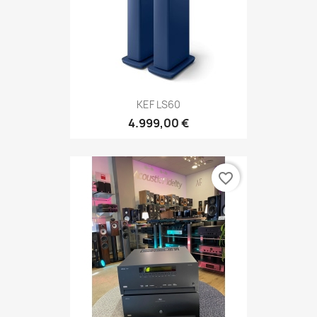
KEF LS60
4.999,00 €
favorite_border