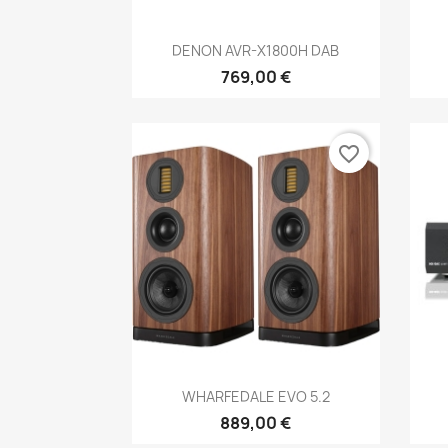
Anteprima

DENON AVR-X1800H DAB
769,00 €
favorite_border
Anteprima

WHARFEDALE EVO 5.2
889,00 €