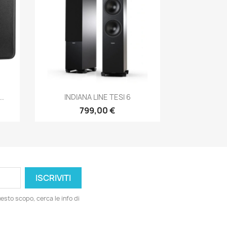
Anteprima

..
INDIANA LINE TESI 6
799,00 €
esto scopo, cerca le info di