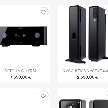
favorite_border
fa
Anteprima
Anteprima


ROTEL | MICHI X5 S2
Q ACOUSTICS Q ACTIVE 400
7.650,00 €
2.690,00 €
favorite_border
fa