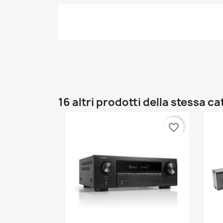
16 altri prodotti della stessa c
favorite_border