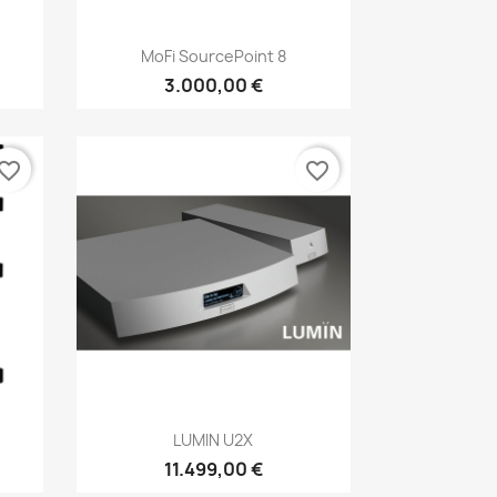
Anteprima

MoFi SourcePoint 8
3.000,00 €
vorite_border
favorite_border
Anteprima

LUMIN U2X
11.499,00 €