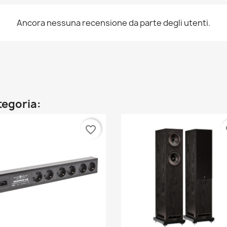
Ancora nessuna recensione da parte degli utenti.
ategoria:
favorite_border
fa