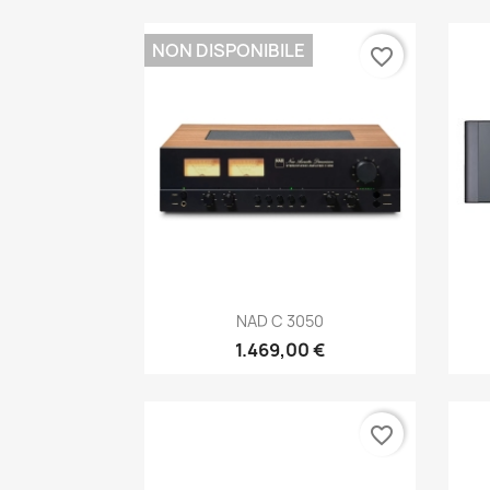
NON DISPONIBILE
favorite_border
Anteprima

NAD C 3050
1.469,00 €
favorite_border