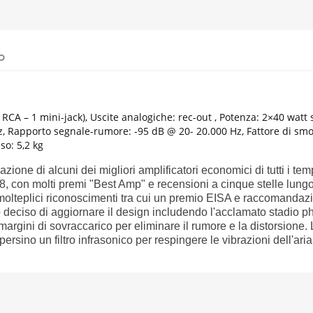
o
 (6 RCA – 1 mini-jack), Uscite analogiche: rec-out , Potenza: 2×40 wa
 Rapporto segnale-rumore: -95 dB @ 20- 20.000 Hz, Fattore di smo
o: 5,2 kg
ione di alcuni dei migliori amplificatori economici di tutti i temp
28, con molti premi "Best Amp" e recensioni a cinque stelle lung
o molteplici riconoscimenti tra cui un premio EISA e raccomandaz
 deciso di aggiornare il design includendo l'acclamato stadio 
margini di sovraccarico per eliminare il rumore e la distorsion
 persino un filtro infrasonico per respingere le vibrazioni dell'a