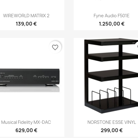
Anteprima
Anteprima


WIREWORLD MATRIX 2
Fyne Audio F501E
139,00 €
1.250,00 €
favorite_border
fa
Anteprima
Anteprima


Musical Fidelity MX-DAC
NORSTONE ESSE VINYL
629,00 €
299,00 €