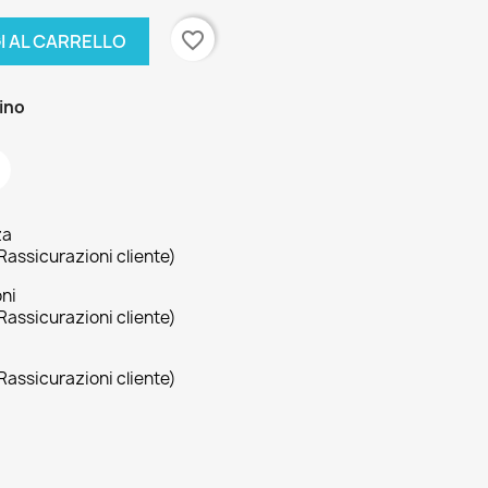
favorite_border
I AL CARRELLO
zino
za
Rassicurazioni cliente)
oni
Rassicurazioni cliente)
Rassicurazioni cliente)