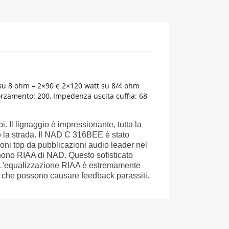
tt su 8 ohm – 2×90 e 2×120 watt su 8/4 ohm
rzamento: 200, Impedenza uscita cuffia: 68
i. Il lignaggio è impressionante, tutta la
o la strada. Il NAD C 316BEE è stato
ioni top da pubblicazioni audio leader nel
phono RIAA di NAD. Questo sofisticato
e. L'equalizzazione RIAA è estremamente
ria che possono causare feedback parassiti.