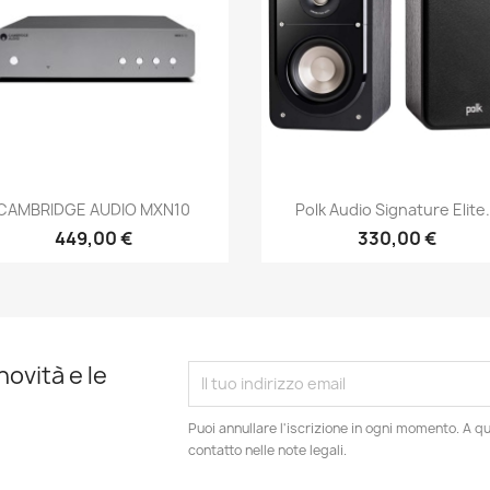
Anteprima
Anteprima


CAMBRIDGE AUDIO MXN10
Polk Audio Signature Elite.
449,00 €
330,00 €
novità e le
Puoi annullare l'iscrizione in ogni momento. A qu
contatto nelle note legali.