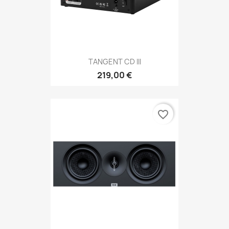
TANGENT CD III
219,00 €
favorite_border