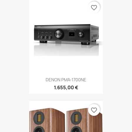
favorite_border
DENON PMA-1700NE
1.655,00 €
favorite_border