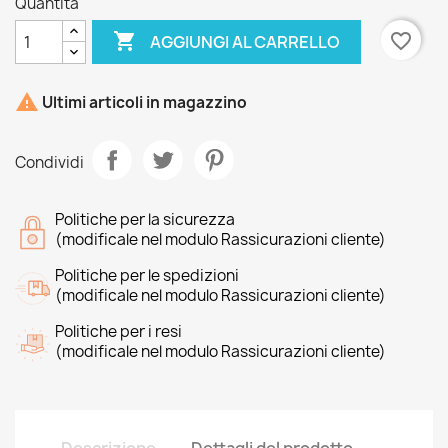
Quantità

favorite_border
AGGIUNGI AL CARRELLO

Ultimi articoli in magazzino
Condividi
Politiche per la sicurezza
(modificale nel modulo Rassicurazioni cliente)
Politiche per le spedizioni
(modificale nel modulo Rassicurazioni cliente)
Politiche per i resi
(modificale nel modulo Rassicurazioni cliente)