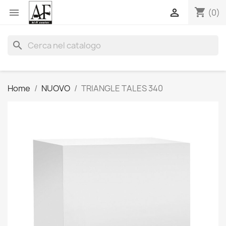
shopping_cart


(0)
search
Home
NUOVO
TRIANGLE TALES 340