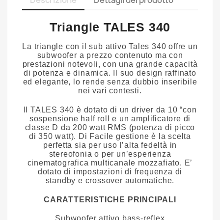
Descrizione
Dettagli del prodotto
Triangle TALES 340
La triangle con il sub attivo Tales 340 offre un
subwoofer a prezzo contenuto ma con
prestazioni notevoli, con una grande capacità
di potenza e dinamica. Il suo design raffinato
ed elegante, lo rende senza dubbio inseribile
nei vari contesti.
Il TALES 340 è dotato di un driver da 10 “con
sospensione half roll e un amplificatore di
classe D da 200 watt RMS (potenza di picco
di 350 watt). Di Facile gestione è la scelta
perfetta sia per uso l’alta fedeltà in
stereofonia o per un’esperienza
cinematografica multicanale mozzafiato. E’
dotato di impostazioni di frequenza di
standby e crossover automatiche.
CARATTERISTICHE PRINCIPALI
Subwoofer attivo bass-reflex