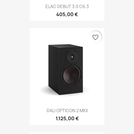
ELAC DEBUT 3.0 C6.3
405,00 €
favorite_border
DALI OPTICON 2 MKII
1.125,00 €