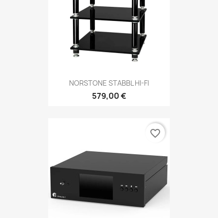
NORSTONE STABBL HI-FI
579,00 €
favorite_border