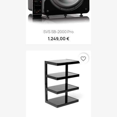
SVS SB-2000 Pro
1.249,00 €
favorite_border