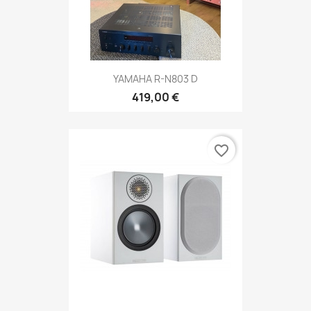
YAMAHA R-N803 D
419,00 €
favorite_border