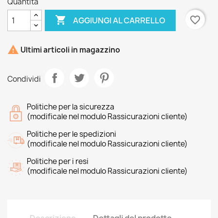
Quantità

favorite_border
AGGIUNGI AL CARRELLO

Ultimi articoli in magazzino
Condividi
Politiche per la sicurezza
(modificale nel modulo Rassicurazioni cliente)
Politiche per le spedizioni
(modificale nel modulo Rassicurazioni cliente)
Politiche per i resi
(modificale nel modulo Rassicurazioni cliente)