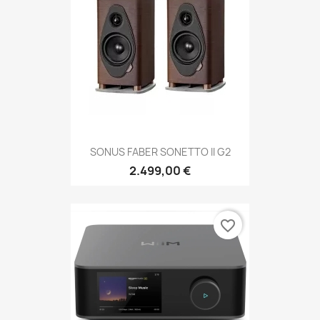
SONUS FABER SONETTO II G2
2.499,00 €
favorite_border