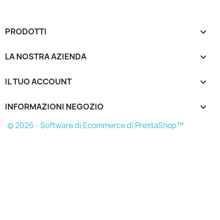
PRODOTTI

LA NOSTRA AZIENDA

IL TUO ACCOUNT

INFORMAZIONI NEGOZIO
keyboard_arrow_down
© 2026 - Software di Ecommerce di PrestaShop™