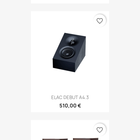
favorite_border
ELAC DEBUT A4.3
510,00 €
favorite_border