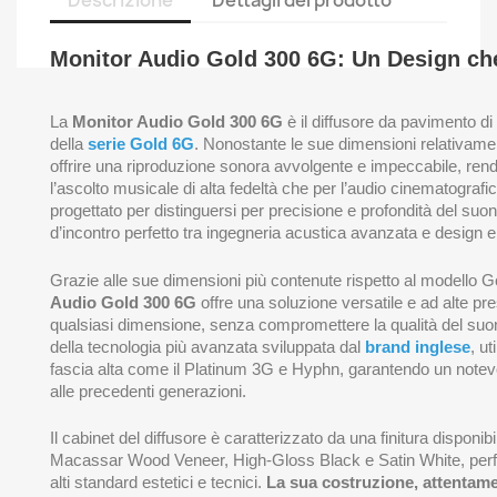
Descrizione
Dettagli del prodotto
Monitor Audio Gold 300 6G: Un Design che
La
Monitor Audio Gold 300 6G
è il diffusore da pavimento di
della
serie Gold 6G
. Nonostante le sue dimensioni relativame
offrire una riproduzione sonora avvolgente e impeccabile, rend
l’ascolto musicale di alta fedeltà che per l’audio cinematografi
progettato per distinguersi per precisione e profondità del suon
d’incontro perfetto tra ingegneria acustica avanzata e design e
Grazie alle sue dimensioni più contenute rispetto al modello 
Audio Gold 300 6G
offre una soluzione versatile e ad alte pre
qualsiasi dimensione, senza compromettere la qualità del suono
della tecnologia più avanzata sviluppata dal
brand inglese
, ut
fascia alta come il Platinum 3G e Hyphn, garantendo un notevo
alle precedenti generazioni.
Il cabinet del diffusore è caratterizzato da una finitura disponibil
Macassar Wood Veneer, High-Gloss Black e Satin White, perfet
alti standard estetici e tecnici.
La sua costruzione, attentame