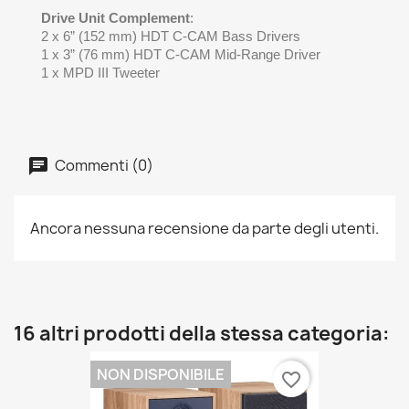
Drive Unit Complement
:
2 x 6” (152 mm) HDT C-CAM Bass Drivers
1 x 3” (76 mm) HDT C-CAM Mid-Range Driver
1 x MPD III Tweeter
Commenti (0)
Ancora nessuna recensione da parte degli utenti.
16 altri prodotti della stessa categoria:
NON DISPONIBILE
favorite_border