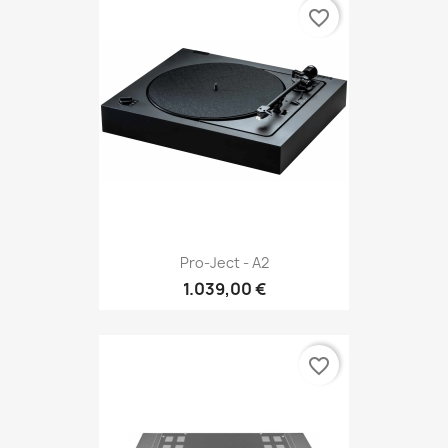
favorite_border
Pro-Ject - A2
1.039,00 €
favorite_border