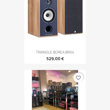
TRIANGLE BOREA BR04
529,00 €
favorite_border