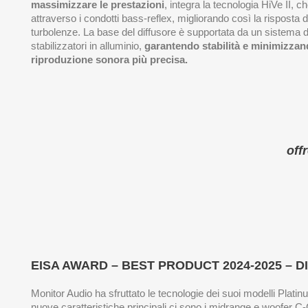
massimizzare le prestazioni
, integra la tecnologia HiVe II, ch
attraverso i condotti bass-reflex, migliorando così la risposta 
turbolenze. La base del diffusore è supportata da un sistema d
stabilizzatori in alluminio,
garantendo stabilità e minimizzand
riproduzione sonora più precisa.
off
EISA AWARD – BEST PRODUCT 2024-2025 – 
Monitor Audio ha sfruttato le tecnologie dei suoi modelli Plat
nuove caratteristiche principali ci sono i midrange e woofer 