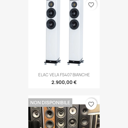
favorite_border
ELAC VELA FS407 BIANCHE
2.900,00 €
NON DISPONIBILE
favorite_border