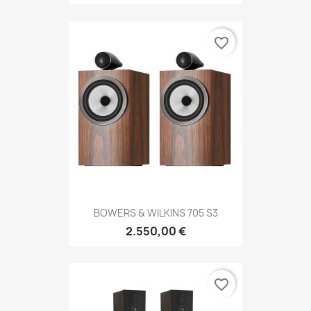
favorite_border
BOWERS & WILKINS 705 S3
2.550,00 €
favorite_border