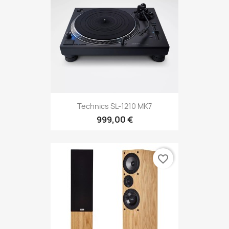
Technics SL-1210 MK7
999,00 €
favorite_border