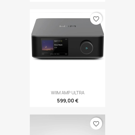
favorite_border
WIIM AMP ULTRA
599,00 €
favorite_border