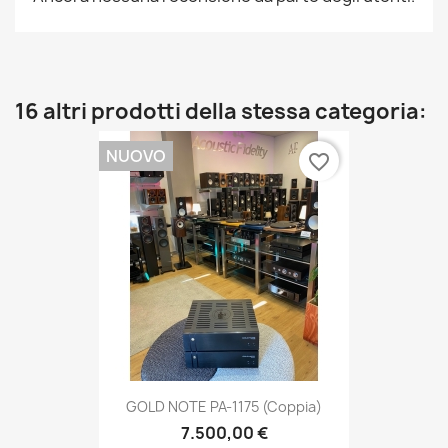
16 altri prodotti della stessa categoria:
NUOVO
favorite_border
GOLD NOTE PA-1175 (coppia)
7.500,00 €