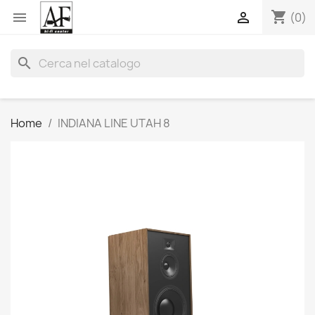
shopping_cart


(0)
search
Home
INDIANA LINE UTAH 8