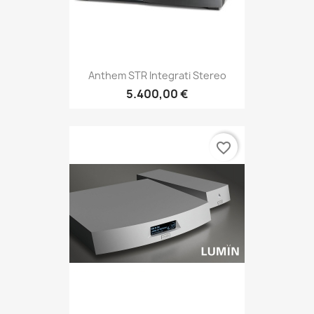
Anthem STR Integrati Stereo
5.400,00 €
favorite_border