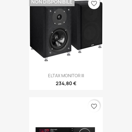
NON DISPONIBILE
favorite_border
ELTAX MONITOR III
234,80 €
favorite_border