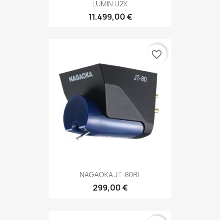
LUMIN U2X
11.499,00 €
favorite_border
NAGAOKA JT-80BL
299,00 €