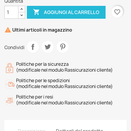
Quantità

favorite_border
AGGIUNGI AL CARRELLO

Ultimi articoli in magazzino
Condividi
Politiche per la sicurezza
(modificale nel modulo Rassicurazioni cliente)
Politiche per le spedizioni
(modificale nel modulo Rassicurazioni cliente)
Politiche per i resi
(modificale nel modulo Rassicurazioni cliente)