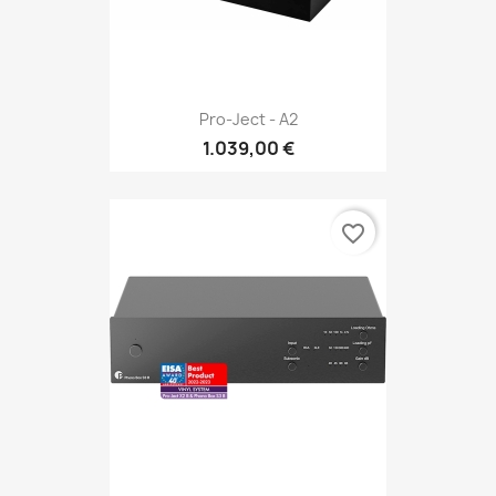
Pro-Ject - A2
1.039,00 €
favorite_border