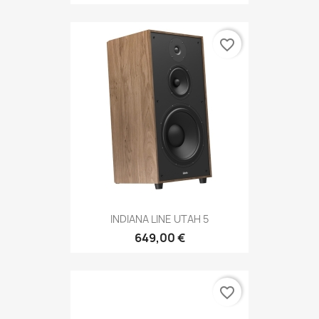
favorite_border
INDIANA LINE UTAH 5
649,00 €
favorite_border