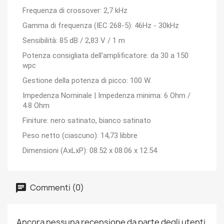
Frequenza di crossover:
2,7 kHz
Gamma di frequenza (IEC 268-5):
46Hz - 30kHz
Sensibilità:
85 dB / 2,83 V / 1 m
Potenza consigliata dell'amplificatore:
da 30 a 150
wpc
Gestione della potenza di picco:
100 W.
Impedenza
Nominale | Impedenza minima:
6 Ohm /
4.8 Ohm
Finiture:
nero satinato, bianco satinato
Peso netto (ciascuno):
14,73 libbre
Dimensioni (AxLxP):
08.52 x 08.06 x 12.54
Commenti (0)
Ancora nessuna recensione da parte degli utenti.