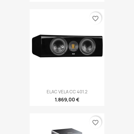
favorite_border
ELAC VELA CC 401.2
1.869,00 €
favorite_border