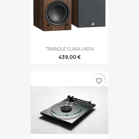
TRIANGLE ELARA LN01A
439,00 €
favorite_border