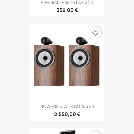
Pro-Ject | Phono Box S3 B
359,00 €
favorite_border
BOWERS & WILKINS 705 S3
2.550,00 €