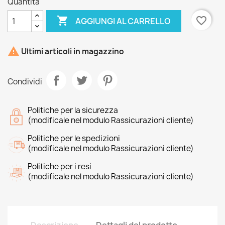
Quantità

favorite_border
AGGIUNGI AL CARRELLO

Ultimi articoli in magazzino
Condividi
Politiche per la sicurezza
(modificale nel modulo Rassicurazioni cliente)
Politiche per le spedizioni
(modificale nel modulo Rassicurazioni cliente)
Politiche per i resi
(modificale nel modulo Rassicurazioni cliente)