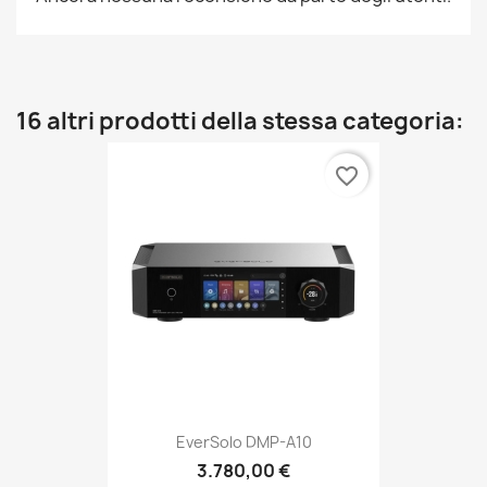
16 altri prodotti della stessa categoria:
favorite_border
EverSolo DMP-A10
3.780,00 €