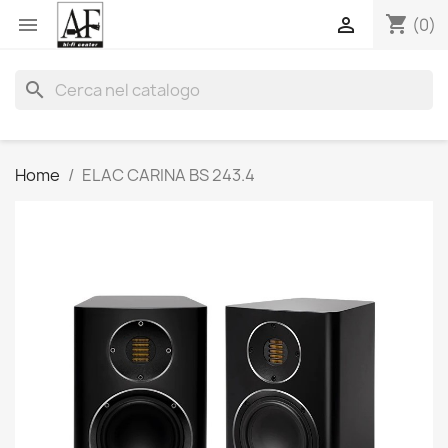
shopping_cart


(0)
search
Home
ELAC CARINA BS 243.4