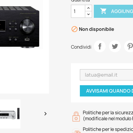

AGGIUNG

Non disponibile
Condividi
AVVISAMI QUANDO 
Politiche per la sicurez

(modificale nel modulo 
Politiche per le spedizi