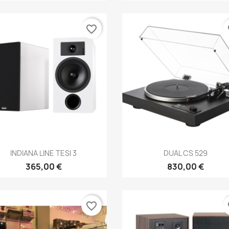
favorite_border
fa
Anteprima
Anteprima


INDIANA LINE TESI 3
DUAL CS 529
365,00 €
830,00 €
favorite_border
fa