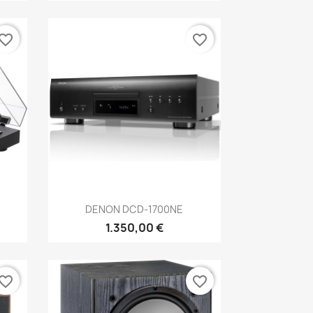
vorite_border
favorite_border
Anteprima

DENON DCD-1700NE
1.350,00 €
vorite_border
favorite_border