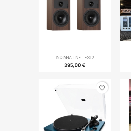
Anteprima

INDIANA LINE TESI 2
295,00 €
favorite_border