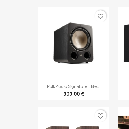
favorite_border
Anteprima

Polk Audio Signature Elite...
809,00 €
favorite_border