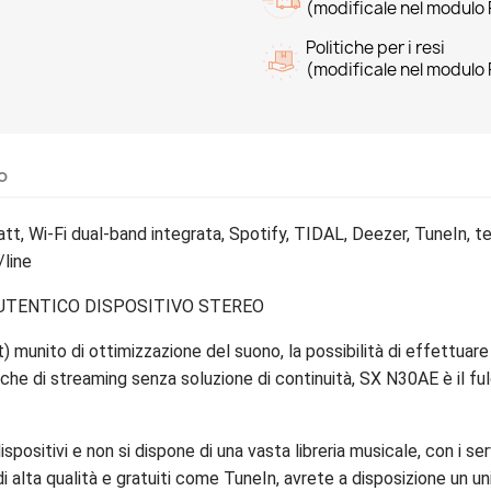
(modificale nel modulo 
Politiche per i resi
(modificale nel modulo 
o
tt, Wi-Fi dual-band integrata, Spotify, TIDAL, Deezer, TuneIn, 
/line
UTENTICO DISPOSITIVO STEREO
) munito di ottimizzazione del suono, la possibilità di effettuare
he di streaming senza soluzione di continuità, SX N30AE è il fulcr
spositivi e non si dispone di una vasta libreria musicale, con i 
i alta qualità e gratuiti come TuneIn, avrete a disposizione un u