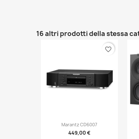
16 altri prodotti della stessa c
favorite_border
Anteprima

Marantz CD6007
449,00 €