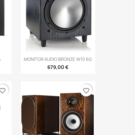
Anteprima

5
MONITOR AUDIO BRONZE W10 6G
679,00 €
vorite_border
favorite_border