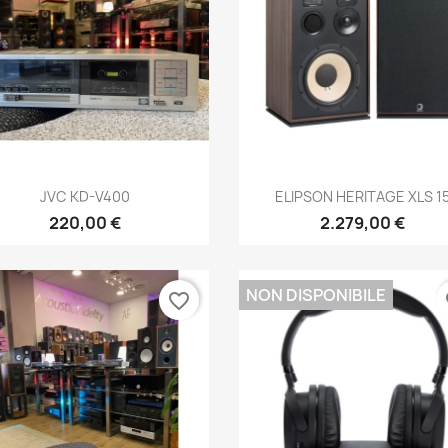
Anteprima
Anteprima


JVC KD-V400
ELIPSON HERITAGE XLS 1
220,00 €
2.279,00 €
NON DISPONIBILE
favorite_border
fa