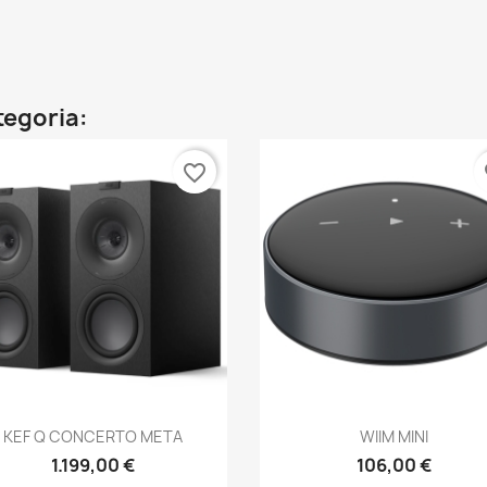
ategoria:
favorite_border
fa
Anteprima
Anteprima


KEF Q CONCERTO META
WIIM MINI
1.199,00 €
106,00 €