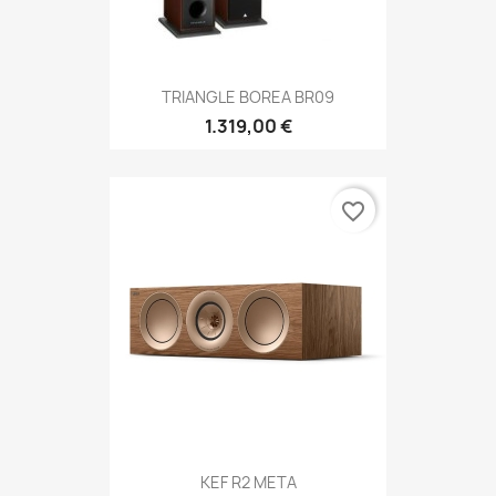
TRIANGLE BOREA BR09
1.319,00 €
favorite_border
KEF R2 META