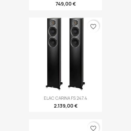
749,00 €
favorite_border
ELAC CARINA FS 247.4
2.139,00 €
favorite_border