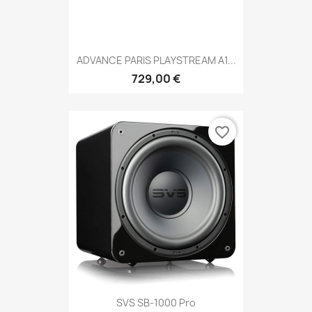
ADVANCE PARIS PLAYSTREAM A1...
729,00 €
favorite_border
SVS SB-1000 Pro