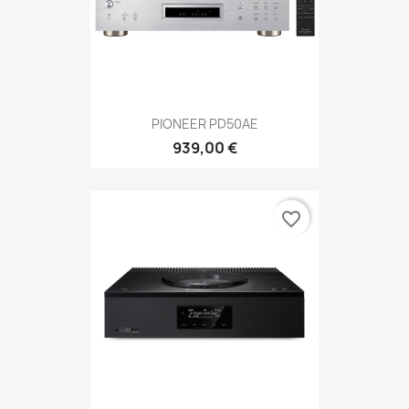
PIONEER PD50AE
939,00 €
favorite_border