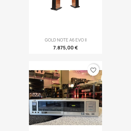
GOLD NOTE A6 EVO II
7.875,00 €
favorite_border