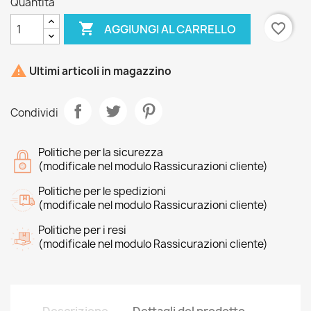
Quantità

favorite_border
AGGIUNGI AL CARRELLO

Ultimi articoli in magazzino
Condividi
Politiche per la sicurezza
(modificale nel modulo Rassicurazioni cliente)
Politiche per le spedizioni
(modificale nel modulo Rassicurazioni cliente)
Politiche per i resi
(modificale nel modulo Rassicurazioni cliente)