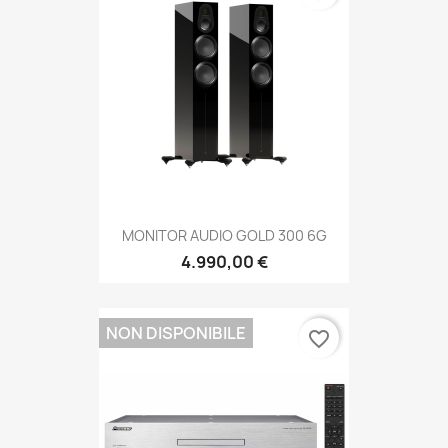
MONITOR AUDIO GOLD 300 6G
4.990,00 €
NON DISPONIBILE
favorite_border