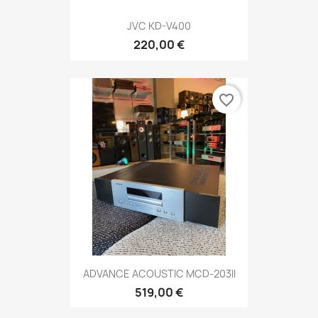
JVC KD-V400
220,00 €
favorite_border
ADVANCE ACOUSTIC MCD-203II
519,00 €